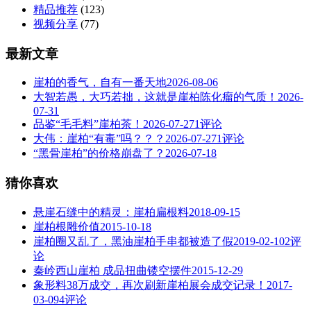
精品推荐
(123)
视频分享
(77)
最新文章
崖柏的香气，自有一番天地
2026-08-06
大智若愚，大巧若拙，这就是崖柏陈化瘤的气质！
2026-
07-31
品鉴“毛毛料”崖柏茶！
2026-07-27
1评论
大伟：崖柏“有毒”吗？？？
2026-07-27
1评论
“黑骨崖柏”的价格崩盘了？
2026-07-18
猜你喜欢
悬崖石缝中的精灵：崖柏扁根料
2018-09-15
崖柏根雕价值
2015-10-18
崖柏圈又乱了，黑油崖柏手串都被造了假
2019-02-10
2评
论
秦岭西山崖柏 成品扭曲镂空摆件
2015-12-29
象形料38万成交，再次刷新崖柏展会成交记录！
2017-
03-09
4评论