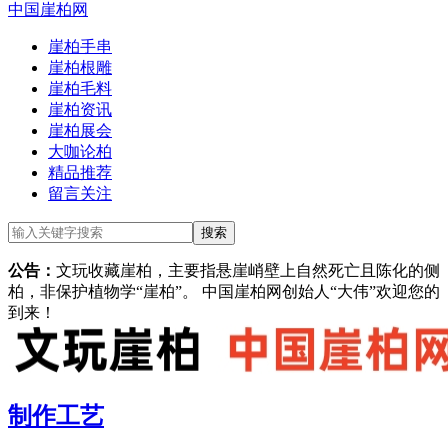
中国崖柏网
崖柏手串
崖柏根雕
崖柏毛料
崖柏资讯
崖柏展会
大咖论柏
精品推荐
留言关注
公告：
文玩收藏崖柏，主要指悬崖峭壁上自然死亡且陈化的侧
柏，非保护植物学“崖柏”。 中国崖柏网创始人“大伟”欢迎您的
到来！
制作工艺