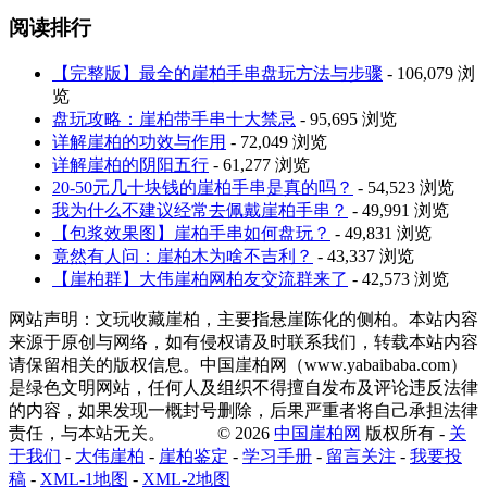
阅读排行
【完整版】最全的崖柏手串盘玩方法与步骤
- 106,079 浏
览
盘玩攻略：崖柏带手串十大禁忌
- 95,695 浏览
详解崖柏的功效与作用
- 72,049 浏览
详解崖柏的阴阳五行
- 61,277 浏览
20-50元几十块钱的崖柏手串是真的吗？
- 54,523 浏览
我为什么不建议经常去佩戴崖柏手串？
- 49,991 浏览
【包浆效果图】崖柏手串如何盘玩？
- 49,831 浏览
竟然有人问：崖柏木为啥不吉利？
- 43,337 浏览
【崖柏群】大伟崖柏网柏友交流群来了
- 42,573 浏览
网站声明：文玩收藏崖柏，主要指悬崖陈化的侧柏。本站内容
来源于原创与网络，如有侵权请及时联系我们，转载本站内容
请保留相关的版权信息。中国崖柏网（www.yabaibaba.com）
是绿色文明网站，任何人及组织不得擅自发布及评论违反法律
的内容，如果发现一概封号删除，后果严重者将自己承担法律
责任，与本站无关。 © 2026
中国崖柏网
版权所有 -
关
于我们
-
大伟崖柏
-
崖柏鉴定
-
学习手册
-
留言关注
-
我要投
稿
-
XML-1地图
-
XML-2地图