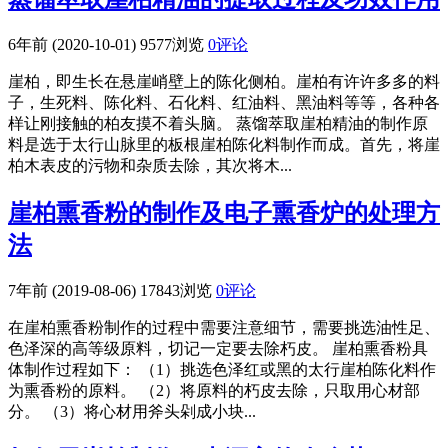
6年前 (2020-10-01)
9577浏览
0评论
崖柏，即生长在悬崖峭壁上的陈化侧柏。崖柏有许许多多的料
子，生死料、陈化料、石化料、红油料、黑油料等等，各种各
样让刚接触的柏友摸不着头脑。 蒸馏萃取崖柏精油的制作原
料是选于太行山脉里的板根崖柏陈化料制作而成。首先，将崖
柏木表皮的污物和杂质去除，其次将木...
崖柏熏香粉的制作及电子熏香炉的处理方
法
7年前 (2019-08-06)
17843浏览
0评论
在崖柏熏香粉制作的过程中需要注意细节，需要挑选油性足、
色泽深的高等级原料，切记一定要去除朽皮。 崖柏熏香粉具
体制作过程如下： （1）挑选色泽红或黑的太行崖柏陈化料作
为熏香粉的原料。 （2）将原料的朽皮去除，只取用心材部
分。 （3）将心材用斧头剁成小块...