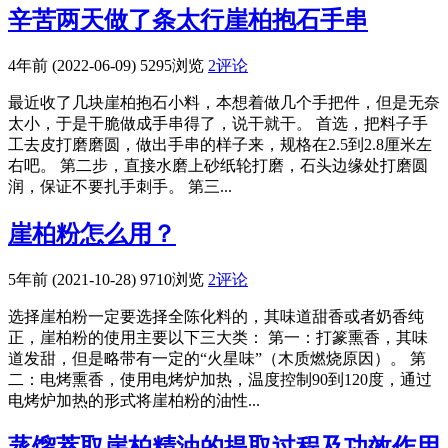
辛苦两天做了条太行崖柏抱石手串
4年前 (2022-06-09)
5295浏览
2评论
最近收了几块崖柏抱石小料，本想着做几个手把件，但是无奈
太小，于是干脆做成手串得了，说干就干。 首选，把料子手
工去皮打磨磨圆，做出手串的样子来，规格在2.5到2.8厘米左
右吧。 第二步，直接水磨上砂纸轮打磨，石头边缘处打磨圆
润，保证不要扎手刺手。 第三...
崖柏粉怎么用？
5年前 (2021-10-28)
9710浏览
2评论
选择崖柏粉一定要选择全陈化料的，其味道甜香或者奶香纯
正，崖柏粉的使用主要以下三大类： 第一：打篆熏香，其味
道发甜，但是略带有一定的“火星味”（木质燃烧原因）。 第
二：电烤熏香，使用电烤炉加热，温度控制90到120度，通过
电烤炉加热的形式将崖柏粉的油性...
蒸馏萃取崖柏精油的提取过程及功效作用