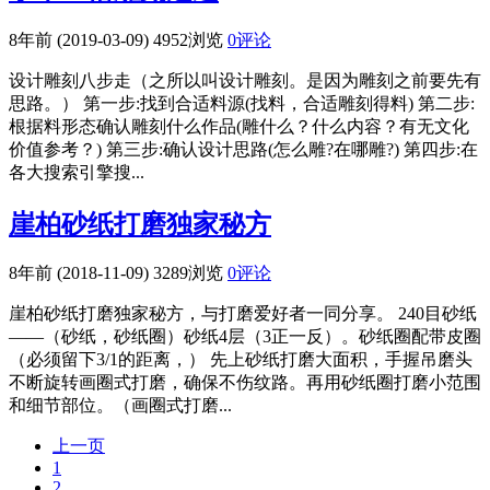
8年前 (2019-03-09)
4952浏览
0评论
设计雕刻八步走（之所以叫设计雕刻。是因为雕刻之前要先有
思路。） 第一步:找到合适料源(找料，合适雕刻得料) 第二步:
根据料形态确认雕刻什么作品(雕什么？什么内容？有无文化
价值参考？) 第三步:确认设计思路(怎么雕?在哪雕?) 第四步:在
各大搜索引擎搜...
崖柏砂纸打磨独家秘方
8年前 (2018-11-09)
3289浏览
0评论
崖柏砂纸打磨独家秘方，与打磨爱好者一同分享。 240目砂纸
——（砂纸，砂纸圈）砂纸4层（3正一反）。砂纸圈配带皮圈
（必须留下3/1的距离，） 先上砂纸打磨大面积，手握吊磨头
不断旋转画圈式打磨，确保不伤纹路。再用砂纸圈打磨小范围
和细节部位。（画圈式打磨...
上一页
1
2