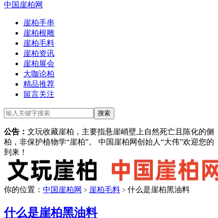
中国崖柏网
崖柏手串
崖柏根雕
崖柏毛料
崖柏资讯
崖柏展会
大咖论柏
精品推荐
留言关注
公告：
文玩收藏崖柏，主要指悬崖峭壁上自然死亡且陈化的侧
柏，非保护植物学“崖柏”。 中国崖柏网创始人“大伟”欢迎您的
到来！
你的位置：
中国崖柏网
崖柏毛料
什么是崖柏黑油料
>
>
什么是崖柏黑油料