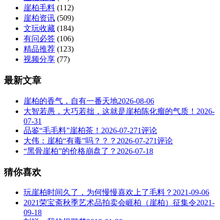
崖柏毛料
(112)
崖柏资讯
(509)
文玩收藏
(184)
有问必答
(106)
精品推荐
(123)
视频分享
(77)
最新文章
崖柏的香气，自有一番天地
2026-08-06
大智若愚，大巧若拙，这就是崖柏陈化瘤的气质！
2026-
07-31
品鉴“毛毛料”崖柏茶！
2026-07-27
1评论
大伟：崖柏“有毒”吗？？？
2026-07-27
1评论
“黑骨崖柏”的价格崩盘了？
2026-07-18
猜你喜欢
玩崖柏时间久了，为何慢慢喜欢上了毛料？
2021-09-06
2021荣宝斋秋季艺术品拍卖会崕柏（崖柏）征集令
2021-
09-18