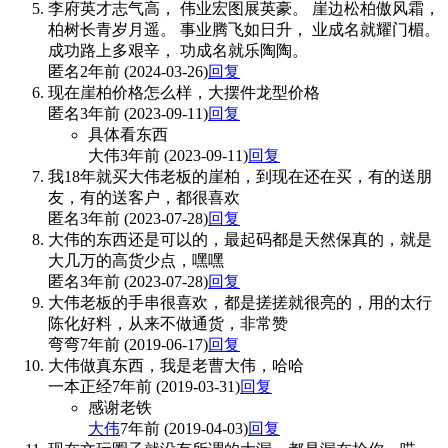
李府英才志气高， 伟业宏图展英豪。 崖边松柏傲风霜，
柏树长青岁月遥。 事业腾飞如日升， 业成名就耀门楣。
成功路上多艰辛， 功成名就乐陶陶。
匿名
2年前 (2024-03-26)
回复
现在崖柏价格怎么样，大摆件龙型价格
匿名
3年前 (2023-09-11)
回复
具体看东西
大伟
3年前 (2023-09-11)
回复
我18年就买大伟老板的崖柏，到现在还在买，有的送朋
友，有的送客户，都很喜欢
匿名
3年前 (2023-07-28)
回复
大伟的东西还是可以的，最起码都是天然保真的，就是
大几万的高货少点，嘿嘿
匿名
3年前 (2023-07-28)
回复
大伟老板的手串很喜欢，都是搓搓就很亮的，用的太行
陈化好料，从来不做通货，非常赞
弯弯
7年前 (2019-06-17)
回复
大伟做真东西，我是老曹大伟，哈哈
一本正经
7年前 (2019-03-31)
回复
感谢老铁
大伟
7年前 (2019-04-03)
回复