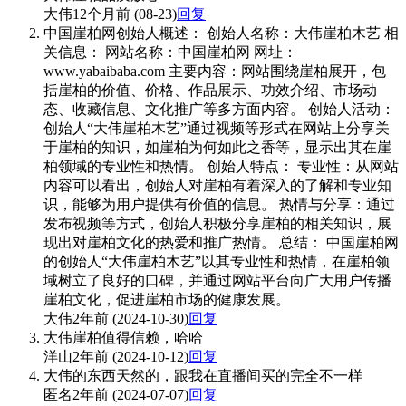
大伟
12个月前 (08-23)
回复
中国崖柏网创始人概述： ‌创始人名称‌：大伟崖柏木艺 相
关信息： ‌网站名称‌：中国崖柏网 ‌网址‌：
www.yabaibaba.com ‌主要内容‌：网站围绕崖柏展开，包
括崖柏的价值、价格、作品展示、功效介绍、市场动
态、收藏信息、文化推广等多方面内容。 ‌创始人活动‌：
创始人“大伟崖柏木艺”通过视频等形式在网站上分享关
于崖柏的知识，如崖柏为何如此之香等，显示出其在崖
柏领域的专业性和热情。 创始人特点： ‌专业性‌：从网站
内容可以看出，创始人对崖柏有着深入的了解和专业知
识，能够为用户提供有价值的信息。 ‌热情与分享‌：通过
发布视频等方式，创始人积极分享崖柏的相关知识，展
现出对崖柏文化的热爱和推广热情。 总结： 中国崖柏网
的创始人“大伟崖柏木艺”以其专业性和热情，在崖柏领
域树立了良好的口碑，并通过网站平台向广大用户传播
崖柏文化，促进崖柏市场的健康发展。
大伟
2年前 (2024-10-30)
回复
大伟崖柏值得信赖，哈哈
洋山
2年前 (2024-10-12)
回复
大伟的东西天然的，跟我在直播间买的完全不一样
匿名
2年前 (2024-07-07)
回复