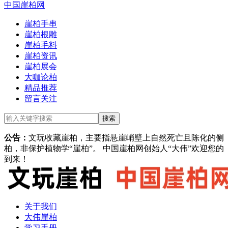
中国崖柏网
崖柏手串
崖柏根雕
崖柏毛料
崖柏资讯
崖柏展会
大咖论柏
精品推荐
留言关注
公告：
文玩收藏崖柏，主要指悬崖峭壁上自然死亡且陈化的侧
柏，非保护植物学“崖柏”。 中国崖柏网创始人“大伟”欢迎您的
到来！
关于我们
大伟崖柏
学习手册