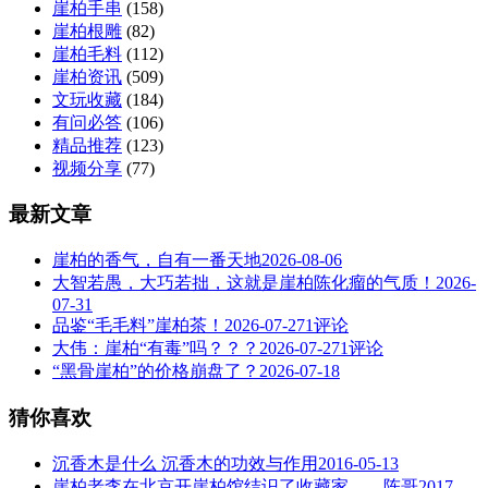
崖柏手串
(158)
崖柏根雕
(82)
崖柏毛料
(112)
崖柏资讯
(509)
文玩收藏
(184)
有问必答
(106)
精品推荐
(123)
视频分享
(77)
最新文章
崖柏的香气，自有一番天地
2026-08-06
大智若愚，大巧若拙，这就是崖柏陈化瘤的气质！
2026-
07-31
品鉴“毛毛料”崖柏茶！
2026-07-27
1评论
大伟：崖柏“有毒”吗？？？
2026-07-27
1评论
“黑骨崖柏”的价格崩盘了？
2026-07-18
猜你喜欢
沉香木是什么 沉香木的功效与作用
2016-05-13
崖柏老李在北京开崖柏馆结识了收藏家——陈哥
2017-