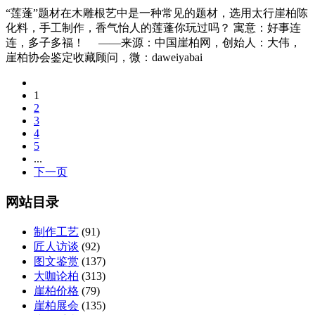
“莲蓬”题材在木雕根艺中是一种常见的题材，选用太行崖柏陈
化料，手工制作，香气怡人的莲蓬你玩过吗？ 寓意：好事连
连，多子多福！ ——来源：中国崖柏网，创始人：大伟，
崖柏协会鉴定收藏顾问，微：daweiyabai
1
2
3
4
5
...
下一页
网站目录
制作工艺
(91)
匠人访谈
(92)
图文鉴赏
(137)
大咖论柏
(313)
崖柏价格
(79)
崖柏展会
(135)