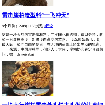
雷击崖柏造型料“一飞冲天”
8个月前 (12-08)
1138浏览
0评论
这是一块天然的雷击崖柏料，二次陈化很透彻，造型奇特，犹
如一只展翅高飞，即将飞向高空的莺燕。 飞鸟振翅高飞，划
破天际，如同自由的使者，在无垠的蓝幕上绘出灵动的轨迹。
——来源：中国崖柏网，创始人：大伟，崖柏协会鉴定收藏顾
问，微：daweiyabai