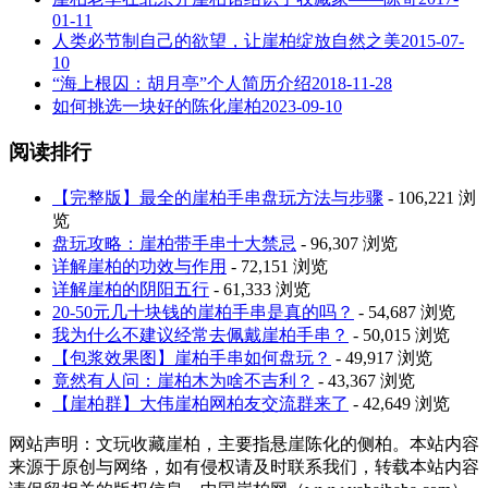
01-11
人类必节制自己的欲望，让崖柏绽放自然之美
2015-07-
10
“海上根囚：胡月亭”个人简历介绍
2018-11-28
如何挑选一块好的陈化崖柏
2023-09-10
阅读排行
【完整版】最全的崖柏手串盘玩方法与步骤
- 106,221 浏
览
盘玩攻略：崖柏带手串十大禁忌
- 96,307 浏览
详解崖柏的功效与作用
- 72,151 浏览
详解崖柏的阴阳五行
- 61,333 浏览
20-50元几十块钱的崖柏手串是真的吗？
- 54,687 浏览
我为什么不建议经常去佩戴崖柏手串？
- 50,015 浏览
【包浆效果图】崖柏手串如何盘玩？
- 49,917 浏览
竟然有人问：崖柏木为啥不吉利？
- 43,367 浏览
【崖柏群】大伟崖柏网柏友交流群来了
- 42,649 浏览
网站声明：文玩收藏崖柏，主要指悬崖陈化的侧柏。本站内容
来源于原创与网络，如有侵权请及时联系我们，转载本站内容