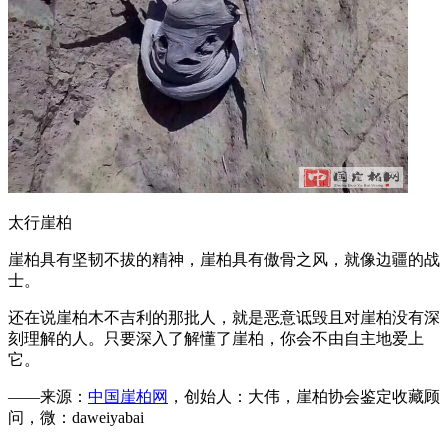
太行崖柏
崖柏具有坚韧不拔的精神，崖柏具有傲骨之风，就像边疆的战
士。
还在说崖柏木不吉利的那批人，就是恶意诋毁且对崖柏没有深
刻理解的人。只要深入了解懂了崖柏，你会不由自主地爱上
它。
——来源：
中国崖柏网
，创始人：大伟，崖柏协会鉴定收藏顾
问，微：daweiyabai