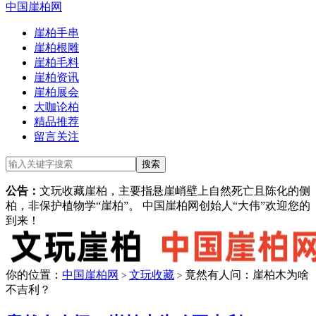
中国崖柏网
崖柏手串
崖柏根雕
崖柏毛料
崖柏资讯
崖柏展会
大咖论柏
精品推荐
留言关注
公告：
文玩收藏崖柏，主要指悬崖峭壁上自然死亡且陈化的侧
柏，非保护植物学“崖柏”。 中国崖柏网创始人“大伟”欢迎您的
到来！
你的位置：
中国崖柏网
文玩收藏
竟然有人问：崖柏木为啥
>
>
不吉利？