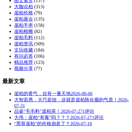
图文鉴赏
(137)
大咖论柏
(313)
崖柏价格
(79)
崖柏展会
(135)
崖柏手串
(158)
崖柏根雕
(82)
崖柏毛料
(112)
崖柏资讯
(509)
文玩收藏
(184)
有问必答
(106)
精品推荐
(123)
视频分享
(77)
最新文章
崖柏的香气，自有一番天地
2026-08-06
大智若愚，大巧若拙，这就是崖柏陈化瘤的气质！
2026-
07-31
品鉴“毛毛料”崖柏茶！
2026-07-27
1评论
大伟：崖柏“有毒”吗？？？
2026-07-27
1评论
“黑骨崖柏”的价格崩盘了？
2026-07-18