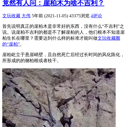
竟然有人问：崖柏木为啥不吉利？
文玩收藏
大伟
5年前 (2021-11-05)
43375浏览
4评论
首先说明真正的崖柏木是非常好的东西，没有什么“不吉利”之
说。说崖柏不吉利的都是不了解崖柏的人，他们根本不知道崖
柏生长在哪里？需要达到什么样的标准才能叫做
文玩收藏圈
的“崖柏”
。
崖柏屹立于悬崖峭壁，且自然死亡后经过长时间的风化陈化，
所形成的的侧柏根或者枝干。