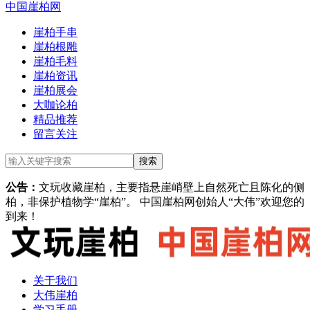
中国崖柏网
崖柏手串
崖柏根雕
崖柏毛料
崖柏资讯
崖柏展会
大咖论柏
精品推荐
留言关注
公告：
文玩收藏崖柏，主要指悬崖峭壁上自然死亡且陈化的侧
柏，非保护植物学“崖柏”。 中国崖柏网创始人“大伟”欢迎您的
到来！
关于我们
大伟崖柏
学习手册