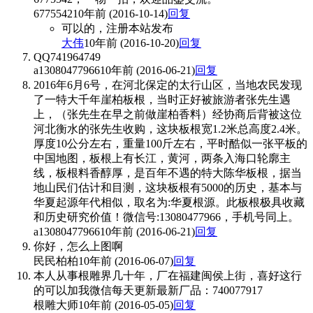
6775542
10年前 (2016-10-14)
回复
可以的，注册本站发布
大伟
10年前 (2016-10-20)
回复
QQ741964749
a13080477966
10年前 (2016-06-21)
回复
2016年6月6号，在河北保定的太行山区，当地农民发现
了一特大千年崖柏板根，当时正好被旅游者张先生遇
上，（张先生在早之前做崖柏香料）经协商后背被这位
河北衡水的张先生收购，这块板根宽1.2米总高度2.4米。
厚度10公分左右，重量100斤左右，平时酷似一张平板的
中国地图，板根上有长江，黄河，两条入海口轮廓主
线，板根料香醇厚，是百年不遇的特大陈华板根，据当
地山民们估计和目测，这块板根有5000的历史，基本与
华夏起源年代相似，取名为:华夏根源。此板根极具收藏
和历史研究价值！微信号:13080477966，手机号同上。
a13080477966
10年前 (2016-06-21)
回复
你好，怎么上图啊
民民柏柏
10年前 (2016-06-07)
回复
本人从事根雕界几十年，厂在福建闽侯上街，喜好这行
的可以加我微信每天更新最新厂品：740077917
根雕大师
10年前 (2016-05-05)
回复