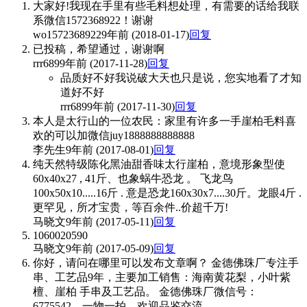
大家好!我现在手里有些毛料想处理，有需要的话给我联
系微信1572368922！谢谢
wo1572368922
9年前 (2018-01-17)
回复
已投稿，希望通过，谢谢啊
rrr689
9年前 (2017-11-28)
回复
品质好不好我说破大天也只是说，您实地看了才知
道好不好
rrr689
9年前 (2017-11-30)
回复
本人是太行山的一位农民：家里有许多一手崖柏毛料喜
欢的可以加微信juy1888888888888
李先生
9年前 (2017-08-01)
回复
纯天然特级陈化黑油甜香味太行崖柏，意境形象型使
60x40x27 , 41斤、也象蜗牛恐龙 。 飞龙鸟
100x50x10.....16斤 . 意是恐龙160x30x7....30斤。龙眼4斤 .
更罕见，所才宝贵，等百余件..价超千万!
马晓文
9年前 (2017-05-11)
回复
1060020590
马晓文
9年前 (2017-05-09)
回复
你好，请问在哪里可以发布文章啊？ 金德佛珠厂专注手
串、工艺品9年，主要加工销售：海南黄花梨，小叶紫
檀、崖柏 手串及工艺品。 金德佛珠厂微信号：
6775542，一物一拍，欢迎品鉴交流。