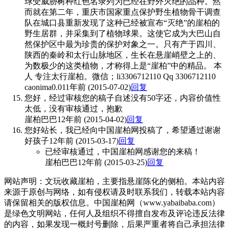
球受威胁树种红色名录列为已经在野外灭绝的品种。然
而就在第二年，重庆市国家重点保护野生植物骨干调查
队在城口县重新发现了这种已经被宣布“灭绝”的崖柏的
野生居群，并采集到了植物球果。这使它成为大巴山自
然保护区中最为珍贵的保护对象之一。只有产于四川、
陕西的秦岭和太行山脉地区，生长在悬崖峭壁之上的、
为数极少的这类植物，才称得上是“崖柏”中的精品。 本
人 专注太行崖柏。微信；li3306712110 Qq 3306712110
caonima0.0
11年前 (2015-07-02)
回复
您好，经过审核您的稿子自述没有50字还，内容价值性
太低，没有审核通过，抱歉
崖柏巴巴
12年前 (2015-04-02)
回复
您好站长，我已经向中国崖柏网投稿了，希望通过谢谢
好孩子
12年前 (2015-03-17)
回复
已经审核通过，中国崖柏网感谢您的来稿！
崖柏巴巴
12年前 (2015-03-25)
回复
网站声明：文玩收藏崖柏，主要指悬崖陈化的侧柏。本站内容
来源于原创与网络，如有侵权请及时联系我们，转载本站内容
请保留相关的版权信息。中国崖柏网（www.yabaibaba.com）
是绿色文明网站，任何人及组织不得擅自发布及评论违反法律
的内容，如果发现一概封号删除，后果严重者将自己承担法律