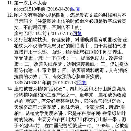
第一次用不太会
naoer315
10年前 (2016-04-20)
回复
图片没有明确的规格限制，您是发布文章的时候图片不
显示吗？（注意图片上传的时候命名必须是数字或者英
文，不能用汉字，否则传不上的）
崖柏巴巴
11年前 (2015-07-15)
回复
太行崖柏软枕头、保健安神、对睡眠质量有明显改善 崖
柏枕头不仅能作为您良好的睡眠助手，由于其崖柏气味
直接作用于头部、面部，还能让您在睡眠中闻香养生、
享受健康，调理一下症状： 一、提高免疫力，改善健
康； 二、改善失眠多梦，达到深度睡眠； 三、促进身体
新陈代谢，排毒养颜； 四、杀灭细菌和病毒，具有消炎
抗菌的功效； 五、有效预防心脑血管疾病。
1835741608
11年前 (2015-07-13)
回复
崖柏被誉为植物“活化石”，四川地区和太行山脉是濒危
珍稀植物崖柏的主要产区之一。近年来，崖柏成为收藏
界的“新宠”，有爱好者甚至认为，它的香气超过沉香，
天然姿态可比黄花梨，韵味无穷。 专家介绍，所谓“崖
柏”，从植物学角度来讲，它是柏科崖柏属6种常绿针叶
树的统称。主要分布在四川大巴山和太行山脉一带，源
于3亿多年前，在白垩纪曾经繁盛一时。1998年，它被全