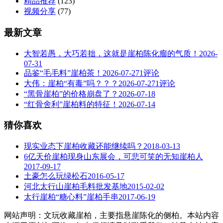
精品推荐
(123)
视频分享
(77)
最新文章
大智若愚，大巧若拙，这就是崖柏陈化瘤的气质！
2026-
07-31
品鉴“毛毛料”崖柏茶！
2026-07-27
1评论
大伟：崖柏“有毒”吗？？？
2026-07-27
1评论
“黑骨崖柏”的价格崩盘了？
2026-07-18
“红骨舍利”崖柏料的特征！
2026-07-14
猜你喜欢
现实业态下崖柏收藏还能继续吗？
2018-03-13
6亿天价崖柏现身山东展会，可悲可笑的无知崖柏人
2017-09-17
土豪怎么玩绿松石
2016-05-17
河北太行山崖柏毛料批发基地
2015-02-02
太行崖柏“糖心料”崖柏手串
2017-06-19
网站声明：文玩收藏崖柏，主要指悬崖陈化的侧柏。本站内容