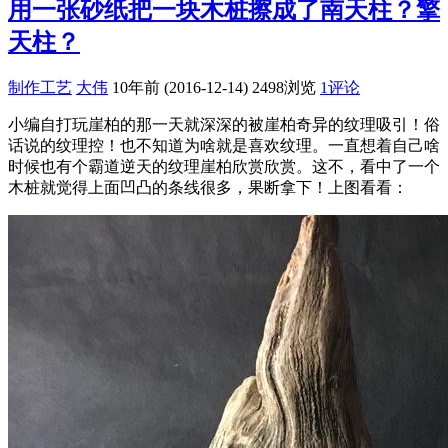
用一张砂纸把一块木桩擦成了南天柱？擎
天柱？
制作工艺
大伟
10年前 (2016-12-14)
2498浏览
1评论
小编自打玩崖柏的那一天就深深的被崖柏奇异的纹理吸引！俗
话说的纹理控！也不知道为啥就是喜欢纹理。一直想着自己啥
时候也有个霸道逆天的纹理崖柏欣赏欣赏。这不，看中了一个
木桩就觉得上面凹凸的条线很多，果断拿下！上图看看：