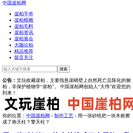
中国崖柏网
崖柏手串
崖柏根雕
崖柏毛料
崖柏资讯
崖柏展会
大咖论柏
精品推荐
留言关注
公告：
文玩收藏崖柏，主要指悬崖峭壁上自然死亡且陈化的侧
柏，非保护植物学“崖柏”。 中国崖柏网创始人“大伟”欢迎您的
到来！
你的位置：
中国崖柏网
制作工艺
用一张砂纸把一块木桩擦
>
>
成了南天柱？擎天柱？