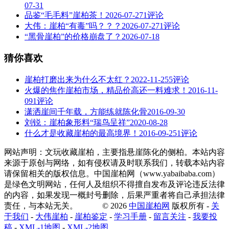
07-31
品鉴“毛毛料”崖柏茶！
2026-07-27
1评论
大伟：崖柏“有毒”吗？？？
2026-07-27
1评论
“黑骨崖柏”的价格崩盘了？
2026-07-18
猜你喜欢
崖柏打磨出来为什么不太红？
2022-11-25
5评论
火爆的焦作崖柏市场，精品价高还一料难求！
2016-11-
09
1评论
潇洒崖间千年载，方能练就陈化骨
2016-09-30
刘锐：崖柏象形料“瑞鸟呈祥”
2020-08-28
什么才是收藏崖柏的最高境界！
2016-09-25
1评论
网站声明：文玩收藏崖柏，主要指悬崖陈化的侧柏。本站内容
来源于原创与网络，如有侵权请及时联系我们，转载本站内容
请保留相关的版权信息。中国崖柏网（www.yabaibaba.com）
是绿色文明网站，任何人及组织不得擅自发布及评论违反法律
的内容，如果发现一概封号删除，后果严重者将自己承担法律
责任，与本站无关。 © 2026
中国崖柏网
版权所有 -
关
于我们
-
大伟崖柏
-
崖柏鉴定
-
学习手册
-
留言关注
-
我要投
稿
-
XML-1地图
-
XML-2地图