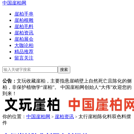
中国崖柏网
崖柏手串
崖柏根雕
崖柏毛料
崖柏资讯
崖柏展会
大咖论柏
精品推荐
留言关注
公告：
文玩收藏崖柏，主要指悬崖峭壁上自然死亡且陈化的侧
柏，非保护植物学“崖柏”。 中国崖柏网创始人“大伟”欢迎您的
到来！
你的位置：
中国崖柏网
崖柏资讯
太行崖柏陈化料双色料摆
>
>
件