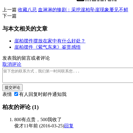
上一篇
收藏八忌
血淋淋的惨剧：采挖崖柏坠崖现象屡见不鲜
下一篇
与本文相关的文章
崖柏摆件摆放在家中有什么好处？
崖柏摆件《紫气东来》鉴赏感悟
发表我的留言或者评论
取消评论
提交评论
表情
有人回复时邮件通知我
柏友的评论
(1)
800有点贵，500我收了
俊才
11年前 (2016-03-25)
回复