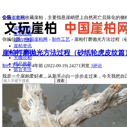
中国崖柏网
公告：
文玩收藏崖柏，主要指悬崖峭壁上自然死亡且陈化的侧柏
崖柏手串
崖柏根雕
你的位置：
中国崖柏网
制作工艺
崖柏打磨抛光方法过程（
崖柏毛料
>
>
崖柏资讯
崖柏打磨抛光方法过程（砂纸轮虎皮纹篇
崖柏展会
大咖论柏
精品推荐
制作工艺
大伟
4年前 (2022-09-19)
24271浏览
3评论
留言关注
我是一个崖柏爱好者，从新手小白一步步走过来，今天我把自