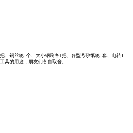
刀1把、钢丝轮1个、大小钢刷各1把、各型号砂纸轮1套、电转1
种工具的用途，朋友们各自取舍。