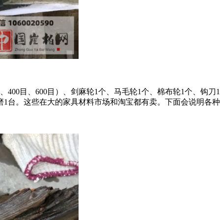
0目、400目、600目）、剑麻轮1个、马毛轮1个、棉布轮1个、钩
磨1台。这些在大的家具材料市场和淘宝都有卖。下面会说明各