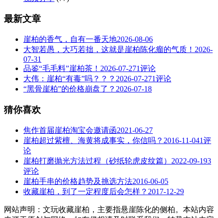
最新文章
崖柏的香气，自有一番天地
2026-08-06
大智若愚，大巧若拙，这就是崖柏陈化瘤的气质！
2026-
07-31
品鉴“毛毛料”崖柏茶！
2026-07-27
1评论
大伟：崖柏“有毒”吗？？？
2026-07-27
1评论
“黑骨崖柏”的价格崩盘了？
2026-07-18
猜你喜欢
焦作首届崖柏淘宝会邀请函
2021-06-27
崖柏超过紫檀、海黄将成事实，你信吗？
2016-11-04
1评
论
崖柏打磨抛光方法过程（砂纸轮虎皮纹篇）
2022-09-19
3
评论
崖柏手串的价格趋势及挑选方法
2016-06-05
收藏崖柏，到了一定程度后会怎样？
2017-12-29
网站声明：文玩收藏崖柏，主要指悬崖陈化的侧柏。本站内容