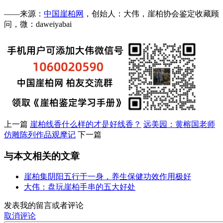
——来源：
中国崖柏网
，创始人：大伟，崖柏协会鉴定收藏顾
问，微：daweiyabai
上一篇
崖柏线香什么样的才是好线香？
远美园：黄榕国老师
仿雕陈列作品观摩记
下一篇
与本文相关的文章
崖柏集阴阳五行于一身，养生保健功效作用极好
大伟：盘玩崖柏手串的五大好处
发表我的留言或者评论
取消评论