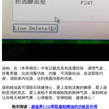
崖柏，在《本草纲目》中有记载其具有疏通经络，调理气血，
排毒养颜，抗炎消毒功效。内服，可润肠祛油，促进新陈代
谢，清除体内垃圾，达到美颜润肤的功效。
崖柏精油真可谓除百病健身心，爱上崖柏淡雅的幽香，爱上崖
柏坚强的意志，爱上崖柏不畏艰难险阻的精神气质，崖柏精油
让你每天精神气爽，心情愉悦，安神助眠，健康身心！
相关阅读：
超临界CO2萃取崖柏精油的功效及作用