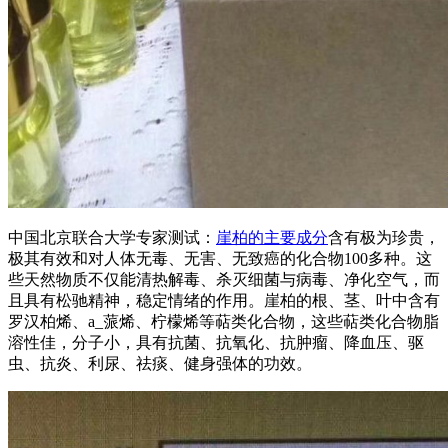
中国北京联合大学专家测试：
崖柏的主要成分
含有极为珍贵，
极其有效和对人体无毒、无害、无致癌的化合物100多种。这
些天然物质不仅能清热解毒、杀灭细菌与病毒、净化空气，而
且具有松驰精神，稳定情绪的作用。崖柏的根、茎、叶中含有
罗汉柏烯、a_蒎烯、柠檬烯等萜类化合物，这些萜类化合物脂
溶性佳，分子小，具有抗菌、抗氧化、抗肿瘤、降血压、驱
虫、抗炎、利尿、祛痰、健身强体的功效。