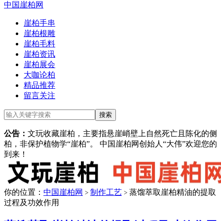
中国崖柏网
崖柏手串
崖柏根雕
崖柏毛料
崖柏资讯
崖柏展会
大咖论柏
精品推荐
留言关注
公告：
文玩收藏崖柏，主要指悬崖峭壁上自然死亡且陈化的侧
柏，非保护植物学“崖柏”。 中国崖柏网创始人“大伟”欢迎您的
到来！
你的位置：
中国崖柏网
制作工艺
蒸馏萃取崖柏精油的提取
>
>
过程及功效作用