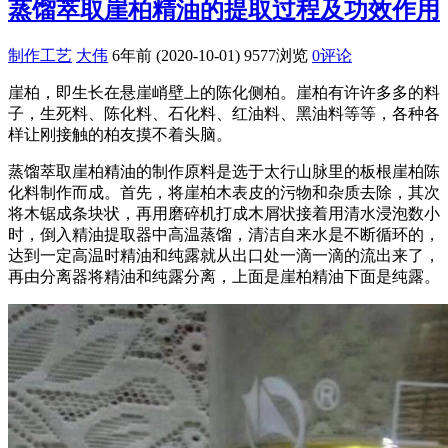
蒸馏萃取崖柏精油的提取过程及功效作用
制作工艺
大伟
6年前 (2020-10-01)
9577浏览
0评论
崖柏，即生长在悬崖峭壁上的陈化侧柏。崖柏有许许多多的料
子，生死料、陈化料、石化料、红油料、黑油料等等，各种各
样让刚接触的柏友摸不着头脑。
蒸馏萃取崖柏精油的制作原料是选于太行山脉里的板根崖柏陈
化料制作而成。首先，将崖柏木表皮的污物和杂质去除，其次
将木锯成条块状，再用磨碎机打成木屑状接着用清水浸泡数小
时，倒入精油提取器中高温蒸馏，清洁自来水是不断循环的，
达到一定高温时精油和纯露就从出口处一滴一滴的流出来了，
再由分离器将精油和纯露分离，上面是崖柏精油下面是纯露。