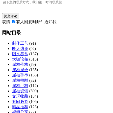
提交评论
表情
有人回复时邮件通知我
网站目录
制作工艺
(91)
匠人访谈
(92)
图文鉴赏
(137)
大咖论柏
(313)
崖柏价格
(79)
崖柏展会
(135)
崖柏手串
(158)
崖柏根雕
(82)
崖柏毛料
(112)
崖柏资讯
(509)
文玩收藏
(184)
有问必答
(106)
精品推荐
(123)
视频分享
(77)