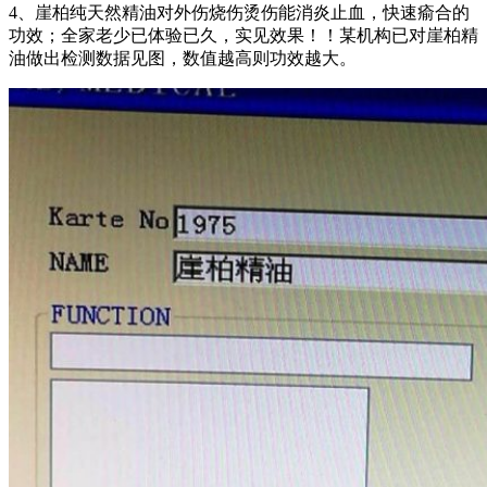
4、崖柏纯天然精油对外伤烧伤烫伤能消炎止血，快速瘉合的
功效；全家老少已体验已久，实见效果！！某机构已对崖柏精
油做出检测数据见图，数值越高则功效越大。