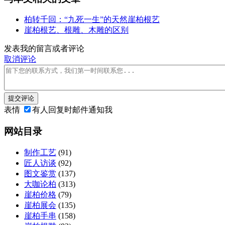
柏转千回：“九死一生”的天然崖柏根艺
崖柏根艺、根雕、木雕的区别
发表我的留言或者评论
取消评论
提交评论
表情
有人回复时邮件通知我
网站目录
制作工艺
(91)
匠人访谈
(92)
图文鉴赏
(137)
大咖论柏
(313)
崖柏价格
(79)
崖柏展会
(135)
崖柏手串
(158)