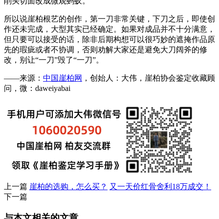
削头切面改成微观蚂蚁。
所以说崖柏根艺的创作，第一刀非常关键，下刀之后，即使创
作还未完成，大型其实已经确定。如果对成品并不十分满意，
但只要可以接受的话，除非后期构想可以很巧妙的遮掩作品原
先的瑕疵或者不协调，否则劝解大家还是避免大刀阔斧的修
改，别让“一刀”毁了“一刀”。
——来源：
中国崖柏网
，创始人：大伟，崖柏协会鉴定收藏顾
问，微：daweiyabai
上一篇
崖柏的选购，怎么买？
又一天价红骨舍利18万成交！
下一篇
与本文相关的文章