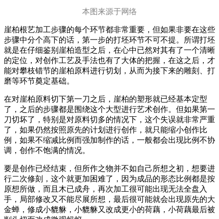
本图来源于网络
崖柏根艺加工步骤的每个环节都非常重要，但如果非要在这些
步骤中分个高下的话，第一步的打坯环节不可不提。所谓打坯
就是在仔细鉴别崖柏造型之后，在心中已然对其有了一个清晰
的定位，对创作工艺及手法也有了大体的把握，在这之后，才
能对攀枝错节的崖柏原料进行切划，从而为接下来的雕刻、打
磨等环节奠定基础。
在对崖柏原料切下第一刀之后，崖柏的塑形就已经基本定型
了，之后的步骤都是围绕这个大型进行艺术创作。但如果第一
刀切坏了，特别是对原料切多的情况下，这个失误就非常严重
了，如果仍然按照原先的计划进行创作，就只能缩小创作比
例，如果不缩减比例而强加制作的话，一般都会出现比例不协
调，创作不饱满的情况。
要是创作已经结束，但所作之物并不如自己所想之初，想要进
行二次修刻，这个就更加困难了，因为成品的形态比例都是按
原想所做，而且木已成舟，再次加工很可能出现无法全盘入
手，局部修改又不能尽展所想，最后很可能就会出现原先的大
金蝉，修成小貔貅，小貔貅又改成更小的荷藕，小荷藕最后被