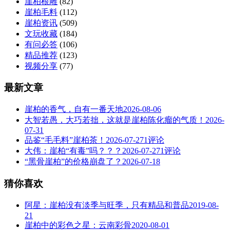
崖柏根雕
(82)
崖柏毛料
(112)
崖柏资讯
(509)
文玩收藏
(184)
有问必答
(106)
精品推荐
(123)
视频分享
(77)
最新文章
崖柏的香气，自有一番天地
2026-08-06
大智若愚，大巧若拙，这就是崖柏陈化瘤的气质！
2026-
07-31
品鉴“毛毛料”崖柏茶！
2026-07-27
1评论
大伟：崖柏“有毒”吗？？？
2026-07-27
1评论
“黑骨崖柏”的价格崩盘了？
2026-07-18
猜你喜欢
阿星：崖柏没有淡季与旺季，只有精品和普品
2019-08-
21
崖柏中的彩色之星：云南彩骨
2020-08-01