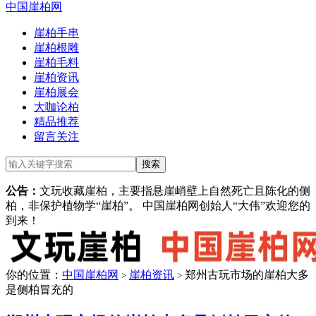
中国崖柏网
崖柏手串
崖柏根雕
崖柏毛料
崖柏资讯
崖柏展会
大咖论柏
精品推荐
留言关注
公告：
文玩收藏崖柏，主要指悬崖峭壁上自然死亡且陈化的侧
柏，非保护植物学“崖柏”。 中国崖柏网创始人“大伟”欢迎您的
到来！
你的位置：
中国崖柏网
崖柏资讯
郑州古玩市场的崖柏大多
>
>
是侧柏冒充的