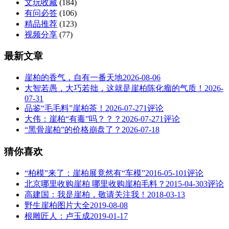
文玩收藏
(184)
有问必答
(106)
精品推荐
(123)
视频分享
(77)
最新文章
崖柏的香气，自有一番天地
2026-08-06
大智若愚，大巧若拙，这就是崖柏陈化瘤的气质！
2026-
07-31
品鉴“毛毛料”崖柏茶！
2026-07-27
1评论
大伟：崖柏“有毒”吗？？？
2026-07-27
1评论
“黑骨崖柏”的价格崩盘了？
2026-07-18
猜你喜欢
“柏模”来了：崖柏展竟然有“车模”
2016-05-10
1评论
北京哪里收购崖柏 哪里收购崖柏毛料？
2015-04-30
3评论
高建国：我是崖柏，敬请关注我！
2018-03-13
野生崖柏图片大全
2019-08-08
根雕匠人：卢玉成
2019-01-17