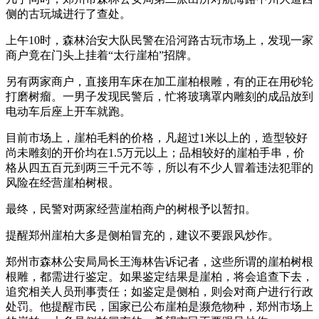
侧的古玩城进行了查处。
上午10时，森林治安大队民警在沿河路古玩市场上，发现一家
商户竟在门头上挂着“太行崖柏”招牌。
另有两家商户，直接用车床在加工崖柏根雕，有的正在用砂轮
打磨树瘤。一男子发现民警后，忙将玻璃罩内雕刻的成品放到
电动车后座上开车就跑。
目前市场上，崖柏毛料的价格，凡超过1米以上的，造型较好
尚未雕刻的开价均在1.5万元以上；品相较好的崖柏手串，价
格从四五百元到两三千元不等，所以有不少人冒着违法犯罪的
风险在经营崖柏树根。
最终，民警对两家经营崖柏商户的树根予以暂扣。
提醒郑州崖柏大多是侧柏冒充的，建议不要跟风炒作。
郑州市森林公安局局长王海林告诉记者，这些所谓的崖柏树根
根雕，都需进行鉴定。如果鉴定结果是崖柏，将会追查下去，
追究相关人员刑事责任；如鉴定是侧柏，则会对商户进行行政
处罚。他提醒市民，国家已公布崖柏是濒危物种，郑州市场上