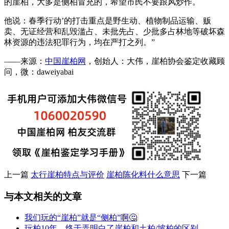
的崖柏，大多是侧柏冒充的，希望市民不要跟风炒作。
他说：春季行动’的打击重点是野生动、植物制品运输、贩
卖、无证经营和乱毁滥占、未批先占、少批多占林地等破坏森
林资源的违法犯罪行为，均在严打之列。”
——来源：
中国崖柏网
，创始人：大伟，崖柏协会鉴定收藏顾
问，微：daweiyabai
上一篇
太行崖柏特点与评价
崖柏陈化料什么意思
下一篇
与本文相关的文章
我们玩的“崖柏”就是“侧柏”啊🤔
玩柏10年，终于弄明白了崖柏和土柏/坡柏的区别