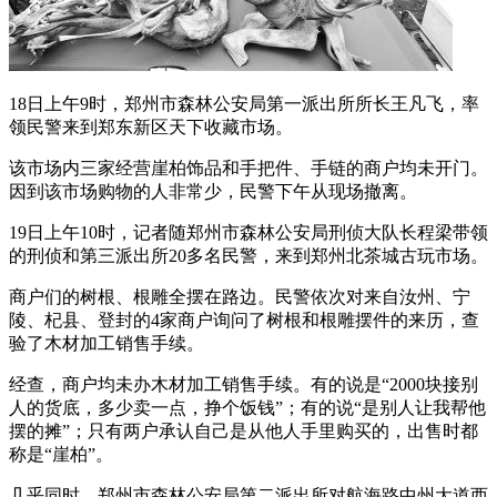
18日上午9时，郑州市森林公安局第一派出所所长王凡飞，率
领民警来到郑东新区天下收藏市场。
该市场内三家经营崖柏饰品和手把件、手链的商户均未开门。
因到该市场购物的人非常少，民警下午从现场撤离。
19日上午10时，记者随郑州市森林公安局刑侦大队长程梁带领
的刑侦和第三派出所20多名民警，来到郑州北茶城古玩市场。
商户们的树根、根雕全摆在路边。民警依次对来自汝州、宁
陵、杞县、登封的4家商户询问了树根和根雕摆件的来历，查
验了木材加工销售手续。
经查，商户均未办木材加工销售手续。有的说是“2000块接别
人的货底，多少卖一点，挣个饭钱”；有的说“是别人让我帮他
摆的摊”；只有两户承认自己是从他人手里购买的，出售时都
称是“崖柏”。
几乎同时，郑州市森林公安局第二派出所对航海路中州大道西