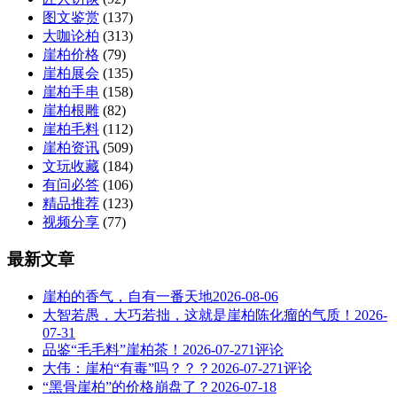
图文鉴赏
(137)
大咖论柏
(313)
崖柏价格
(79)
崖柏展会
(135)
崖柏手串
(158)
崖柏根雕
(82)
崖柏毛料
(112)
崖柏资讯
(509)
文玩收藏
(184)
有问必答
(106)
精品推荐
(123)
视频分享
(77)
最新文章
崖柏的香气，自有一番天地
2026-08-06
大智若愚，大巧若拙，这就是崖柏陈化瘤的气质！
2026-
07-31
品鉴“毛毛料”崖柏茶！
2026-07-27
1评论
大伟：崖柏“有毒”吗？？？
2026-07-27
1评论
“黑骨崖柏”的价格崩盘了？
2026-07-18