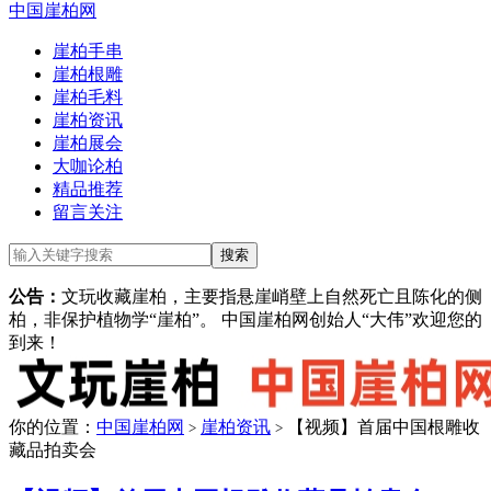
中国崖柏网
崖柏手串
崖柏根雕
崖柏毛料
崖柏资讯
崖柏展会
大咖论柏
精品推荐
留言关注
公告：
文玩收藏崖柏，主要指悬崖峭壁上自然死亡且陈化的侧
柏，非保护植物学“崖柏”。 中国崖柏网创始人“大伟”欢迎您的
到来！
你的位置：
中国崖柏网
崖柏资讯
【视频】首届中国根雕收
>
>
藏品拍卖会