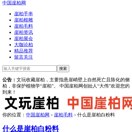
中国崖柏网
崖柏手串
崖柏根雕
崖柏毛料
崖柏资讯
崖柏展会
大咖论柏
精品推荐
留言关注
公告：
文玩收藏崖柏，主要指悬崖峭壁上自然死亡且陈化的侧
柏，非保护植物学“崖柏”。 中国崖柏网创始人“大伟”欢迎您的
到来！
你的位置：
中国崖柏网
崖柏毛料
什么是崖柏白粉料
>
>
什么是崖柏白粉料