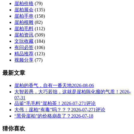
崖柏价格
(79)
崖柏展会
(135)
崖柏手串
(158)
崖柏根雕
(82)
崖柏毛料
(112)
崖柏资讯
(509)
文玩收藏
(184)
有问必答
(106)
精品推荐
(123)
视频分享
(77)
最新文章
崖柏的香气，自有一番天地
2026-08-06
大智若愚，大巧若拙，这就是崖柏陈化瘤的气质！
2026-
07-31
品鉴“毛毛料”崖柏茶！
2026-07-27
1评论
大伟：崖柏“有毒”吗？？？
2026-07-27
1评论
“黑骨崖柏”的价格崩盘了？
2026-07-18
猜你喜欢