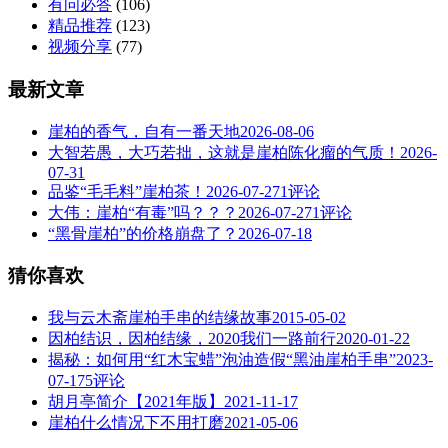
有问必答
(106)
精品推荐
(123)
视频分享
(77)
最新文章
崖柏的香气，自有一番天地
2026-08-06
大智若愚，大巧若拙，这就是崖柏陈化瘤的气质！
2026-
07-31
品鉴“毛毛料”崖柏茶！
2026-07-27
1评论
大伟：崖柏“有毒”吗？？？
2026-07-27
1评论
“黑骨崖柏”的价格崩盘了？
2026-07-18
猜你喜欢
我与云木斋崖柏手串的结缘故事
2015-05-02
因柏结识，因柏结缘，2020我们一路前行
2020-01-22
揭秘：如何用“红木宝蜡”泡油造假“黑油崖柏手串”
2023-
07-17
5评论
胡月亭简介【2021年版】
2021-11-17
崖柏什么情况下不用打磨
2021-05-06