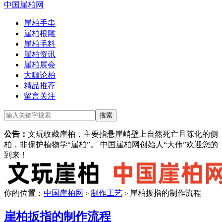
中国崖柏网
崖柏手串
崖柏根雕
崖柏毛料
崖柏资讯
崖柏展会
大咖论柏
精品推荐
留言关注
公告：
文玩收藏崖柏，主要指悬崖峭壁上自然死亡且陈化的侧
柏，非保护植物学“崖柏”。 中国崖柏网创始人“大伟”欢迎您的
到来！
你的位置：
中国崖柏网
制作工艺
崖柏扳指的制作流程
>
>
崖柏扳指的制作流程