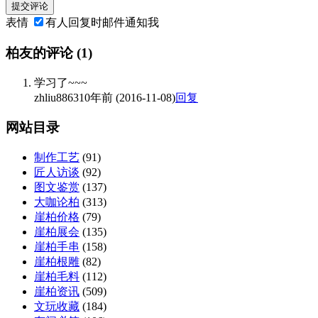
提交评论
表情
有人回复时邮件通知我
柏友的评论
(1)
学习了~~~
zhliu8863
10年前 (2016-11-08)
回复
网站目录
制作工艺
(91)
匠人访谈
(92)
图文鉴赏
(137)
大咖论柏
(313)
崖柏价格
(79)
崖柏展会
(135)
崖柏手串
(158)
崖柏根雕
(82)
崖柏毛料
(112)
崖柏资讯
(509)
文玩收藏
(184)