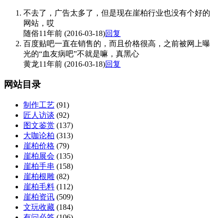
不去了，广告太多了，但是现在崖柏行业也没有个好的
网站，哎
随俗
11年前 (2016-03-18)
回复
百度贴吧一直在销售的，而且价格很高，之前被网上曝
光的“血友病吧”不就是嘛，真黑心
黄龙
11年前 (2016-03-18)
回复
网站目录
制作工艺
(91)
匠人访谈
(92)
图文鉴赏
(137)
大咖论柏
(313)
崖柏价格
(79)
崖柏展会
(135)
崖柏手串
(158)
崖柏根雕
(82)
崖柏毛料
(112)
崖柏资讯
(509)
文玩收藏
(184)
有问必答
(106)