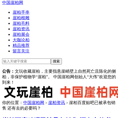
中国崖柏网
崖柏手串
崖柏根雕
崖柏毛料
崖柏资讯
崖柏展会
大咖论柏
精品推荐
留言关注
公告：
文玩收藏崖柏，主要指悬崖峭壁上自然死亡且陈化的侧
柏，非保护植物学“崖柏”。 中国崖柏网创始人“大伟”欢迎您的
到来！
你的位置：
中国崖柏网
崖柏资讯
崖柏百度贴吧已被承包销
>
>
售 还有去的必要吗？