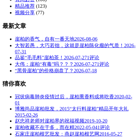
精品推荐
(123)
视频分享
(77)
最新文章
崖柏的香气，自有一番天地
2026-08-06
大智若愚，大巧若拙，这就是崖柏陈化瘤的气质！
2026-
07-31
品鉴“毛毛料”崖柏茶！
2026-07-27
1评论
大伟：崖柏“有毒”吗？？？
2026-07-27
1评论
“黑骨崖柏”的价格崩盘了？
2026-07-18
猜你喜欢
冠状病毒肺炎疫情过后，崖柏熏香料或将吃香
2020-02-
01
博雅尚品崖柏批发，2015“太行料崖柏”精品开年大礼
2015-02-26
赵忠祥老师对崖柏界的祝福视频
2019-10-20
崖柏收藏不在于多，而在精
2022-05-04
1评论
石家庄崖柏根艺批发：燕赵崖柏根艺网
2016-05-27