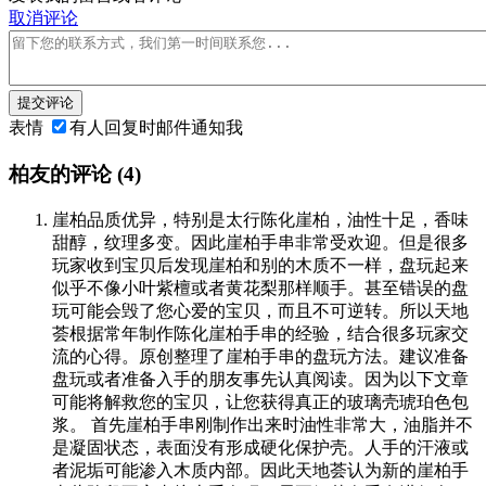
取消评论
提交评论
表情
有人回复时邮件通知我
柏友的评论
(4)
崖柏品质优异，特别是太行陈化崖柏，油性十足，香味
甜醇，纹理多变。因此崖柏手串非常受欢迎。但是很多
玩家收到宝贝后发现崖柏和别的木质不一样，盘玩起来
似乎不像小叶紫檀或者黄花梨那样顺手。甚至错误的盘
玩可能会毁了您心爱的宝贝，而且不可逆转。所以天地
荟根据常年制作陈化崖柏手串的经验，结合很多玩家交
流的心得。原创整理了崖柏手串的盘玩方法。建议准备
盘玩或者准备入手的朋友事先认真阅读。因为以下文章
可能将解救您的宝贝，让您获得真正的玻璃壳琥珀色包
浆。 首先崖柏手串刚制作出来时油性非常大，油脂并不
是凝固状态，表面没有形成硬化保护壳。人手的汗液或
者泥垢可能渗入木质内部。因此天地荟认为新的崖柏手