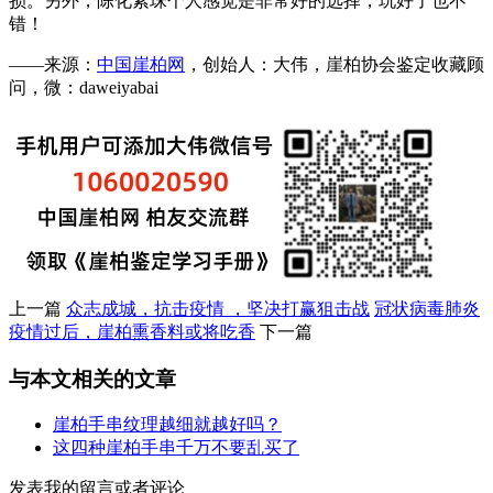
损。另外，陈化素珠个人感觉是非常好的选择，玩好了也不
错！
——来源：
中国崖柏网
，创始人：大伟，崖柏协会鉴定收藏顾
问，微：daweiyabai
上一篇
众志成城，抗击疫情 ，坚决打赢狙击战
冠状病毒肺炎
疫情过后，崖柏熏香料或将吃香
下一篇
与本文相关的文章
崖柏手串纹理越细就越好吗？
这四种崖柏手串千万不要乱买了
发表我的留言或者评论