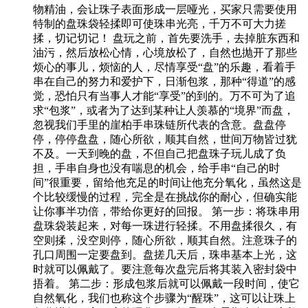
物精油，会让珠子表面形成一层哑光，买家只需要使用
特制的盘珠袋轻揉即可使珠串光亮，千万不可大力搓
揉，切记切记！ 盘玩之前，首先要洗手，去掉脏东西和
油污，然后放松心情，心境放松了，自然也抛开了那些
烦心的事儿，烦恼的人，尽情享受“盘”的乐趣，看着手
串在自己的努力和爱护下，日渐包浆，那种“得道”的感
觉，恐怕只有当事人才能“享受”的到的。万不可为了追
求“包浆”，或者为了达到某种让人羡慕的“境界”而盘，
忽视我们手里的崖柏手串珠链所代表的含意。盘盘停
停，停停盘盘，随心所欲，顺其自然，世间万物皆过犹
不及。一天到晚的盘，不但自己把盘珠子玩儿成了负
担，手串自身也没有喘息的机会，给手串“自己的时
间”很重要，留给他充足的时间让他充分氧化，虽然这是
个比较缓慢的过程，完全是在挑战你的耐心，但确实能
让你事半功倍，带给你更好的回报。 第一步：将珠串用
盘珠袋装起来，对每一珠进行轻揉。不用盘揉很久，有
空则揉，没空则停，随心所欲，顺其自然。注意珠子的
孔口周围一定要盘到。盘搓几天后，珠串基本上光，这
时就可以佩戴了。要注意每次盘完后将其装入密封袋中
捂着。 第二步：形成包浆后就可以佩戴一段时间，使它
自然氧化，我们也称这个步骤为“醒珠”，这可以让珠上