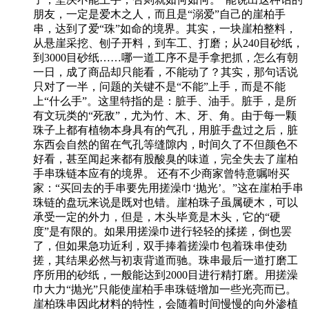
朋友，一定是爱木之人，而且是“溺爱”自己的崖柏手
串，达到了爱“珠”如命的境界。其实，一块崖柏整料，
从悬崖采挖、刨子开料，到车工、打磨；从240目砂纸，
到3000目砂纸……哪一道工序不是手拿把抓，怎么有朝
一日，成了商品却只能看，不能动了？其实，那句话说
只对了一半，问题的关键不是“不能”上手，而是不能
上“什么手”。这里特指的是：脏手、油手。脏手，是所
有文玩类的“死敌”，尤为竹、木、牙、角。由于每一颗
珠子上都有植物本身具有的气孔，用脏手盘过之后，脏
东西会自然的留在气孔等缝隙内，时间久了不但颜色不
好看，甚至闻起来都有股酸臭的味道，完全失去了崖柏
手串珠链本应有的境界。 还有不少商家曾特意嘱咐买
家：“买回去的手串要先用搓澡巾‘抛光’。”这在崖柏手串
珠链的盘玩来说是既对也错。崖柏珠子虽属硬木，可以
承受一定的外力，但是，木头毕竟是木头，它的“硬
度”是有限的。如果用搓澡巾进行轻轻的揉搓，倒也罢
了，但如果急功近利，双手捧着搓澡巾包着珠串使劲
搓，其结果必然与初衷背道而驰。珠串最后一道打磨工
序所用的砂纸，一般能达到2000目进行精打磨。用搓澡
巾大力“抛光”只能使崖柏手串珠链增加一些光亮而已。
崖柏珠串因此材料的特性，会随着时间慢慢的向外渗植