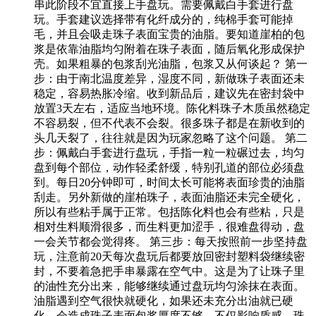
串此阶段不宜直接上手盘玩。需要佩戴白手套进行盘
玩。手套建议选择带有化纤成分的，纯棉手套可能掉
毛，并且会吸走珠子表面宝贵的油脂。要知道崖柏的包
浆是依靠油脂均匀附着在珠子表面，随后氧化形成保护
壳。如果粗暴的包浆刮光油脂，包浆又从何谈起？ 第一
步：由于南北温度差异，湿度不同，新做珠子表面还未
稳定，容易热胀冷缩。收到新品后，建议先在密封袋中
放置3天左右，适应当地环境。陈化料珠子木质虽然稳定
不容易裂，但不代表不会裂。很多珠子都是在新收到的
头几天裂了，往往就是因为玩家忽略了这个问题。 第二
步：佩戴白手套进行盘玩，手指一粒一粒碾过去，均匀
盘到每个部位，动作轻柔舒缓，特别孔道的部位必须盘
到。每日20分钟即可，时间太长可能将表面珍贵的油脂
刮走。另外新做的崖柏珠子，表面油脂还未完全硬化，
所以有些粘手属于正常。包括陈化料也会有些粘，只是
相对生料顺滑很多，而生料更加涩手，很难盘得动，盘
一会关节都会觉得疼。 第三步：每天按照前一步坚持盘
玩，注意前20天每次盘玩后都要放回密封塑料袋继续密
封，不要着急把手串暴露在空气中。这是为了让珠子里
的油性充分出来，能够继续通过盘玩均匀涂抹在表面。
油脂遇到空气很快就硬化，如果还未充分出油就已硬
化，会造成珠子表面包浆厚度不够，不仅影响质感，珠