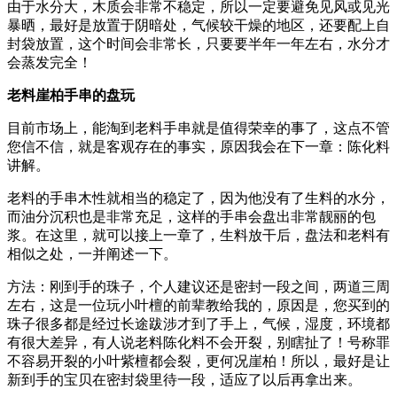
由于水分大，木质会非常不稳定，所以一定要避免见风或见光
暴晒，最好是放置于阴暗处，气候较干燥的地区，还要配上自
封袋放置，这个时间会非常长，只要要半年一年左右，水分才
会蒸发完全！
老料崖柏手串的盘玩
目前市场上，能淘到老料手串就是值得荣幸的事了，这点不管
您信不信，就是客观存在的事实，原因我会在下一章：陈化料
讲解。
老料的手串木性就相当的稳定了，因为他没有了生料的水分，
而油分沉积也是非常充足，这样的手串会盘出非常靓丽的包
浆。在这里，就可以接上一章了，生料放干后，盘法和老料有
相似之处，一并阐述一下。
方法：刚到手的珠子，个人建议还是密封一段之间，两道三周
左右，这是一位玩小叶檀的前辈教给我的，原因是，您买到的
珠子很多都是经过长途跋涉才到了手上，气候，湿度，环境都
有很大差异，有人说老料陈化料不会开裂，别瞎扯了！号称罪
不容易开裂的小叶紫檀都会裂，更何况崖柏！所以，最好是让
新到手的宝贝在密封袋里待一段，适应了以后再拿出来。