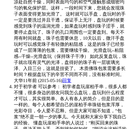
凉处自然干燥，同时表面均匀的和空气接触形成细密均
匀的氧化保护层。这样，一段时间下来，您就会发现珠
子表面变得更加光滑了。 这时就可以手盘，盘玩时的手
一定是要洗过并且干透，保证手上无汗，盘玩的时候要
感觉到珠子的温润光滑，如果盘玩时感到珠子涩手，就
要停止盘玩了。珠子的孔口周围也一定要盘到。每天不
用有时间就盘，珠子也需要休息，10天以后，微汗手盘
玩时可以感觉珠子有轻微的粘阻感，这是的珠子已经形
成了一层薄薄的包浆，需要继续干燥。 光滑盘玩--粘阻
感--干燥--光滑盘玩（保持珠子干净） 如此反复盘玩，珠
子就出现有灵气的光泽，盘得好的珠子有一层玻璃光
泽、入目三分，这就是挂瓷了。 木质佛珠包浆需要多长
时间？根据盘玩下的辛苦不同而不同，没有标准时间。
大华
11年前 (2015-05-16)
回复
对于初学者 可以参考： 初学者盘玩崖柏手串，很多人都
不懂，很多身边的朋友问我怎么盘玩，盘玩到什么程度
才可以，其实很简单。各人有各人的简介，但是目的是
一样的。每个人都希望自己的崖柏手串珠链包浆浑厚，
光彩夺目，令人爱不忍释。但是大家可能不知道，“包
浆”绝不是一朝一夕的事儿。今天就和大家分享下我自己
的经验。 懂盘玩崖柏手串的人说过：“刚买回来的珠
子，坚决不能上手，否则就如何如何。”能说出这种话的