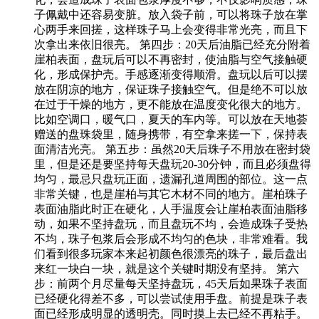
子佩戴中还容易变脏。放入袋子前，可以将珠子放在掌
心两手来回搓，这样珠子马上会变得非常光亮，而且下
次拿出来依旧很亮。 第四步：20天后油脂已经充分附着
崖柏表面，盘玩后可以不再密封，使油脂与空气接触硬
化，形成保护壳。手感逐渐变得顺滑。盘玩以后可以摆
放在阴凉的地方，保证珠子接触空气。但是绝不可以放
在过于干燥的地方，更不能放在温度变化很大的地方。
比如空调口，暖气口，夏天的车内等。可以放在天地荟
赠送的盘珠袋里，随身携带，有空拿来搓一下，保持表
面清洁光亮。 第五步：虽然20天后珠子不用放在密封袋
里，但是还是要坚持每天盘玩20-30分钟，而且必须盘得
均匀，最忌只盘玩正面，遗漏孔道周围的部位。这一点
非常关键，也是崖柏与其它木材不同的地方。崖柏珠子
表面油脂此时正在硬化，人手温度会让崖柏表面油脂移
动，如果不坚持盘玩，而且盘玩不均，会造成珠子受热
不均，珠子包浆后会形成不均匀的色块，非常难看。我
们看到很多玩家本来起初颜色很漂亮的珠子，最后盘出
来红一块白一块，就是这个关键时期没有坚持。 第六
步：前两个月尽量每天坚持盘玩，45天后如果珠子表面
已经硬化得差不多，可以尝试使用手盘。前提是珠子表
面已经形成明显的透明壳。同时摸上去已经不再粘手。