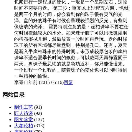
包浆进行一定程度的硬化，一般是一个星期左右，这段
时间不需要再盘。 第三步：重复以上过程五六遍，也就
是两三个月的时间，你会看到你的珠子很有灵气的光
泽。盘的好的珠子有时候会呈现较强烈的反光，有些则
像玻璃的光泽。 需要特别注意的是：崖柏珠串不要在任
何时候接触较大的水分。如果珠子脏了可以用微微湿润
的棉布擦拭几遍，然后放置一段时间再盘玩。盘的时候
珠子的所有区域都尽量盘到，特别是孔口。还有，夏天
是新入手崖柏珠串的特殊时间，未形成较厚包浆的崖柏
珠串不适合夏季长时间的佩戴，可以戴两天再静置阴干
两天。盘珠子最忌讳的就是急功近利，你只能慢慢来、
一个过程一个过程的，随着珠子的变化也可以同时得到
一种精神的愉悦。
李哥
11年前 (2015-05-16)
回复
网站目录
制作工艺
(91)
匠人访谈
(92)
图文鉴赏
(137)
大咖论柏
(313)
崖柏价格
(79)