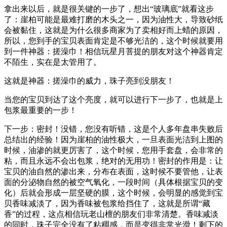
拿出来以后，就是很关键的一步了，想出“玻璃底”就看这步
了：崖柏可能是最难打磨的木头之一，因为油性大，导致砂纸
会被黏住，这就是为什么很多商家为了卖相好而上蜡的原因，
所以，您到手的宝贝表面肯定是不够光洁的，这个时候就要用
到一件神器：搓澡巾！相信玩星月菩提的朋友对这个神器肯定
不陌生，实在是太管用了。
这就是神器：搓澡巾的威力，珠子亮到没朋友！
当您的宝贝到达了这个亮度，就可以进行下一步了，也就是上
包浆最重要的一步！
下一步：密封！没错，您没有听错，这是个人多年盘串失败后
总结出的经验！因为崖柏的油性极大，一旦表面光洁到上图的
时候，油渗的就更厉害了，这个时候，您用手套盘，会非常的
粘，而且永远不会出包浆，绝对的无用功！密封的作用是：让
宝贝的油自然的渗出来，分布在表面，这时候不要管他，让表
面的分泌物自然的被空气氧化，一段时间（具体根据宝贝的变
化）后就会形成一层坚硬的膜，这个时候，会明显的感觉到宝
贝香味减淡了，因为香味被包浆给挡住了，这就是所谓“藏
香”的过程，这点相信玩老山檀的朋友们非常清楚。香味减淡
的同时，珠子完全没有了粘稠感，而是变得非常光滑！剩下的