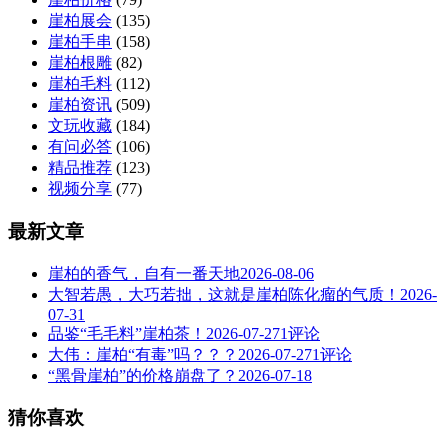
崖柏展会
(135)
崖柏手串
(158)
崖柏根雕
(82)
崖柏毛料
(112)
崖柏资讯
(509)
文玩收藏
(184)
有问必答
(106)
精品推荐
(123)
视频分享
(77)
最新文章
崖柏的香气，自有一番天地
2026-08-06
大智若愚，大巧若拙，这就是崖柏陈化瘤的气质！
2026-
07-31
品鉴“毛毛料”崖柏茶！
2026-07-27
1评论
大伟：崖柏“有毒”吗？？？
2026-07-27
1评论
“黑骨崖柏”的价格崩盘了？
2026-07-18
猜你喜欢