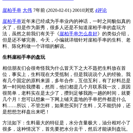
崖柏手串
大伟
7年前 (2020-02-01)
20010浏览
4评论
崖柏手串
近年来已经成为手串业内的神话，一时之间貌似真的
火了，但是作为新秀，很多人还是不知道崖柏手串的盘玩方
法，虽然之前我们有关于《
崖柏手串怎么盘好
》的类似介绍，
但是还不够完善。今天，小编就详细针对崖柏手串的生料、老
料、陈化料做一个详细的解说。
生料崖柏手串的盘玩
相信朋友们会很奇怪我为什么冒天下之大不韪把生料放在首
位，事实上，生料现在大受抵制，但是我说说个人的经验。我
有几个固定的原料来源，多年合作，互信互利，有了好料总是
第一时间给我攒着，然而，他们都是几个月联系我一次，原因
很简单，老料实在是太少了，攒到足够我跑一趟的时间，就要
几个月！您可以想象一下网上铺天盖地的手串把件都是什么
料……所以，不管怎样，如果您买到了生料，又不能扔掉，还
是想想怎样盘出来吧！
方法如下：生料最大的特征是，水分含量极大，油分相对小了
很多，这种情况下，首先要把水分去干，然后才能谈到盘玩。