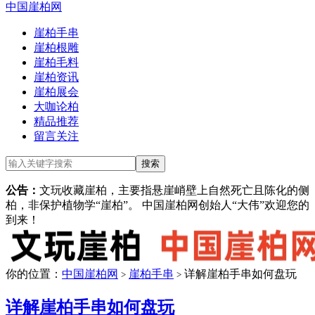
中国崖柏网
崖柏手串
崖柏根雕
崖柏毛料
崖柏资讯
崖柏展会
大咖论柏
精品推荐
留言关注
公告：
文玩收藏崖柏，主要指悬崖峭壁上自然死亡且陈化的侧
柏，非保护植物学“崖柏”。 中国崖柏网创始人“大伟”欢迎您的
到来！
你的位置：
中国崖柏网
崖柏手串
详解崖柏手串如何盘玩
>
>
详解崖柏手串如何盘玩