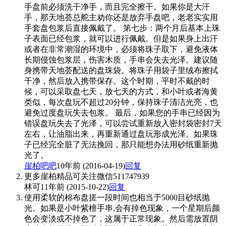
手盘前必须洗干净手，而且完全擦干。如果你是大汗
手，那天地荟总舵主劝你还是放弃手盘吧，老老实实用
手套盘包浆后直接佩戴了。 第七步：两个月后基本上珠
子表面已经包浆，就可以进行佩戴。但是如果身上出汗
或者在非常潮湿的环境中，必须将珠子取下，避免液体
长期侵蚀包浆层，伤害木质，手串会失去光泽。建议随
身携带天地荟配送的盘珠袋。将珠子用袋子里绒布擦拭
干净，然后放入携带保存。这个时期，平时不戴的时
候，可以采取盘七天，放七天的方式，和小叶或者海黄
类似，每次盘玩不超过20分钟，保持珠子清洁光亮，也
避免过度盘玩失去包浆。 最后，如果您的手串已经因为
错误盘玩失去了光泽，可以尝试重新放入密封袋密封7天
左右，让油脂出来，再重新通过盘玩形成光泽。如果珠
子已经完全脏了无法挽回，那只能想办法用砂纸重新抛
光了。
崖柏吧吧
10年前 (2016-04-19)
回复
更多崖柏精品可关注微信511747939
林可
11年前 (2015-10-22)
回复
使用柔软的棉布盘搓一段时间也相当于5000目砂纸抛
光。如果是小叶紫檀手串,会有掉色现象，一个星期后颜
色会变淡或不掉色了，这属于正常现象。然后需放置阴