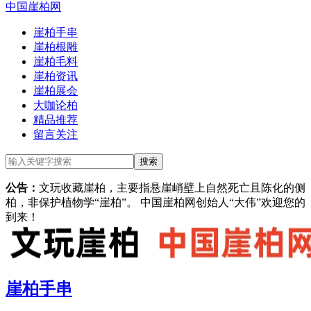
中国崖柏网
崖柏手串
崖柏根雕
崖柏毛料
崖柏资讯
崖柏展会
大咖论柏
精品推荐
留言关注
公告：
文玩收藏崖柏，主要指悬崖峭壁上自然死亡且陈化的侧
柏，非保护植物学“崖柏”。 中国崖柏网创始人“大伟”欢迎您的
到来！
崖柏手串