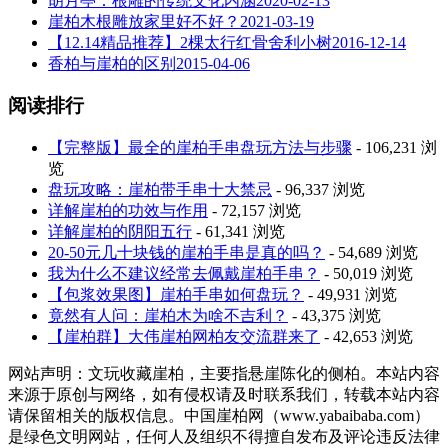
胡月亭：根雕的传统文化内涵
2020-02-13
崖柏木根雕放家里好不好？
2021-03-19
【12.14精品推荐】2棵太行红骨舍利小树
2016-12-14
香柏与崖柏的区别
2015-04-06
阅读排行
【完整版】最全的崖柏手串盘玩方法与步骤
- 106,231 浏
览
盘玩攻略：崖柏带手串十大禁忌
- 96,337 浏览
详解崖柏的功效与作用
- 72,157 浏览
详解崖柏的阴阳五行
- 61,341 浏览
20-50元几十块钱的崖柏手串是真的吗？
- 54,689 浏览
我为什么不建议经常去佩戴崖柏手串？
- 50,019 浏览
【包浆效果图】崖柏手串如何盘玩？
- 49,931 浏览
竟然有人问：崖柏木为啥不吉利？
- 43,375 浏览
【崖柏群】大伟崖柏网柏友交流群来了
- 42,653 浏览
网站声明：文玩收藏崖柏，主要指悬崖陈化的侧柏。本站内容
来源于原创与网络，如有侵权请及时联系我们，转载本站内容
请保留相关的版权信息。中国崖柏网（www.yabaibaba.com）
是绿色文明网站，任何人及组织不得擅自发布及评论违反法律