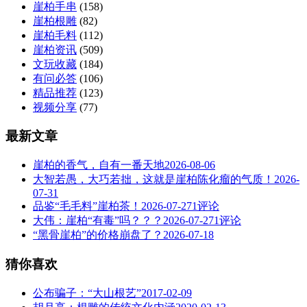
崖柏手串
(158)
崖柏根雕
(82)
崖柏毛料
(112)
崖柏资讯
(509)
文玩收藏
(184)
有问必答
(106)
精品推荐
(123)
视频分享
(77)
最新文章
崖柏的香气，自有一番天地
2026-08-06
大智若愚，大巧若拙，这就是崖柏陈化瘤的气质！
2026-
07-31
品鉴“毛毛料”崖柏茶！
2026-07-27
1评论
大伟：崖柏“有毒”吗？？？
2026-07-27
1评论
“黑骨崖柏”的价格崩盘了？
2026-07-18
猜你喜欢
公布骗子：“大山根艺”
2017-02-09