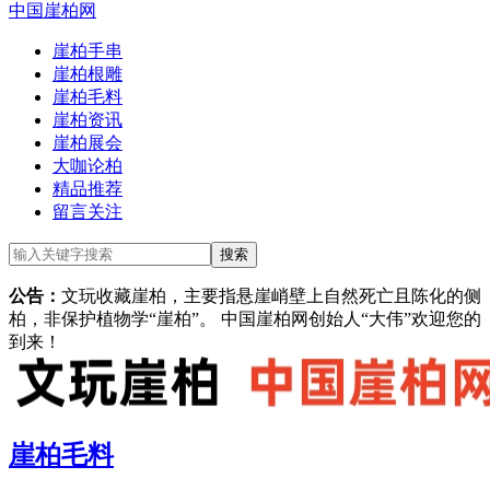
中国崖柏网
崖柏手串
崖柏根雕
崖柏毛料
崖柏资讯
崖柏展会
大咖论柏
精品推荐
留言关注
公告：
文玩收藏崖柏，主要指悬崖峭壁上自然死亡且陈化的侧
柏，非保护植物学“崖柏”。 中国崖柏网创始人“大伟”欢迎您的
到来！
崖柏毛料