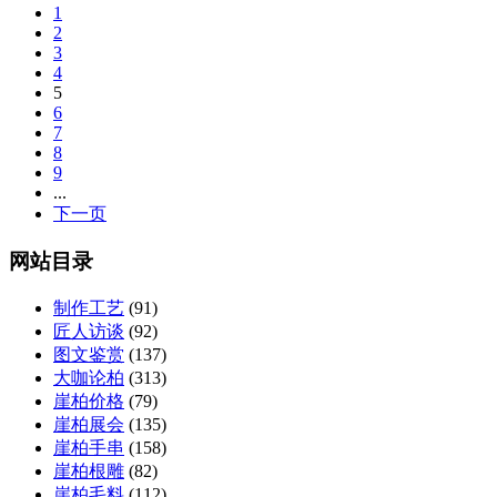
1
2
3
4
5
6
7
8
9
...
下一页
网站目录
制作工艺
(91)
匠人访谈
(92)
图文鉴赏
(137)
大咖论柏
(313)
崖柏价格
(79)
崖柏展会
(135)
崖柏手串
(158)
崖柏根雕
(82)
崖柏毛料
(112)