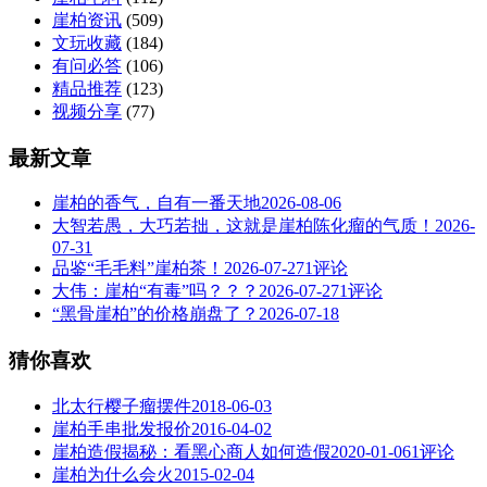
崖柏资讯
(509)
文玩收藏
(184)
有问必答
(106)
精品推荐
(123)
视频分享
(77)
最新文章
崖柏的香气，自有一番天地
2026-08-06
大智若愚，大巧若拙，这就是崖柏陈化瘤的气质！
2026-
07-31
品鉴“毛毛料”崖柏茶！
2026-07-27
1评论
大伟：崖柏“有毒”吗？？？
2026-07-27
1评论
“黑骨崖柏”的价格崩盘了？
2026-07-18
猜你喜欢
北太行樱子瘤摆件
2018-06-03
崖柏手串批发报价
2016-04-02
崖柏造假揭秘：看黑心商人如何造假
2020-01-06
1评论
崖柏为什么会火
2015-02-04