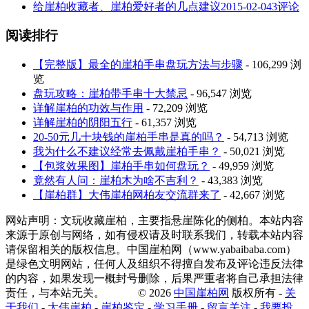
给崖柏收藏者、崖柏爱好者的几点建议
2015-02-04
3评论
阅读排行
【完整版】最全的崖柏手串盘玩方法与步骤
- 106,299 浏
览
盘玩攻略：崖柏带手串十大禁忌
- 96,547 浏览
详解崖柏的功效与作用
- 72,209 浏览
详解崖柏的阴阳五行
- 61,357 浏览
20-50元几十块钱的崖柏手串是真的吗？
- 54,713 浏览
我为什么不建议经常去佩戴崖柏手串？
- 50,021 浏览
【包浆效果图】崖柏手串如何盘玩？
- 49,959 浏览
竟然有人问：崖柏木为啥不吉利？
- 43,383 浏览
【崖柏群】大伟崖柏网柏友交流群来了
- 42,667 浏览
网站声明：文玩收藏崖柏，主要指悬崖陈化的侧柏。本站内容
来源于原创与网络，如有侵权请及时联系我们，转载本站内容
请保留相关的版权信息。中国崖柏网（www.yabaibaba.com）
是绿色文明网站，任何人及组织不得擅自发布及评论违反法律
的内容，如果发现一概封号删除，后果严重者将自己承担法律
责任，与本站无关。 © 2026
中国崖柏网
版权所有 -
关
于我们
-
大伟崖柏
-
崖柏鉴定
-
学习手册
-
留言关注
-
我要投