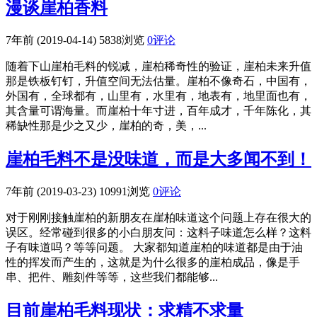
漫谈崖柏香料
7年前 (2019-04-14)
5838浏览
0评论
随着下山崖柏毛料的锐减，崖柏稀奇性的验证，崖柏未来升值
那是铁板钉钉，升值空间无法估量。崖柏不像奇石，中国有，
外国有，全球都有，山里有，水里有，地表有，地里面也有，
其含量可谓海量。而崖柏十年寸进，百年成才，千年陈化，其
稀缺性那是少之又少，崖柏的奇，美，...
崖柏毛料不是没味道，而是大多闻不到！
7年前 (2019-03-23)
10991浏览
0评论
对于刚刚接触崖柏的新朋友在崖柏味道这个问题上存在很大的
误区。经常碰到很多的小白朋友问：这料子味道怎么样？这料
子有味道吗？等等问题。 大家都知道崖柏的味道都是由于油
性的挥发而产生的，这就是为什么很多的崖柏成品，像是手
串、把件、雕刻件等等，这些我们都能够...
目前崖柏毛料现状：求精不求量