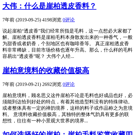
大伟：什么是崖柏透皮香料？
7年前 (2019-09-25)
4198浏览
0评论
说起崖柏“透皮香”我们经常所指是毛料，这一点想必大家都了
解。崖柏透皮香料是崖柏毛料本身散发出来的一种香气，一般
为甜香或者奶香，个别地区也有咖啡香等。 真正崖柏透皮香
料非常稀缺，目前市场价格也逐年升高。那么，什么样的毛料
容易出“透皮香”呢？ 大伟个人经...
崖柏意境料的收藏价值极高
7年前 (2019-09-21)
2692浏览
0评论
崖柏意境料，顾名思义这件崖柏不论是毛料也好成品也好，必
须能到达恰到好处的特点，有着其他造型料没有的特殊律动。
或者整体具有一定的禅韵境界，这样的料子或作品称之为意境
料。 意境料收藏价值极高，其独特的整体气韵具有更多的联
想性，往往有一种小景观大世界的境界...
如何选择好的崖柏：崖柏毛料鉴赏收藏四