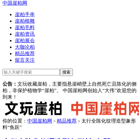
中国崖柏网
崖柏手串
崖柏根雕
崖柏毛料
崖柏资讯
崖柏展会
大咖论柏
精品推荐
留言关注
公告：
文玩收藏崖柏，主要指悬崖峭壁上自然死亡且陈化的侧
柏，非保护植物学“崖柏”。 中国崖柏网创始人“大伟”欢迎您的
到来！
你的位置：
中国崖柏网
精品推荐
太行全陈化纹理造型象形
>
>
料“鱼跃”