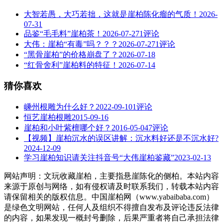
大智若愚，大巧若拙，这就是崖柏陈化瘤的气质！
2026-
07-31
品鉴“毛毛料”崖柏茶！
2026-07-27
1评论
大伟：崖柏“有毒”吗？？？
2026-07-27
1评论
“黑骨崖柏”的价格崩盘了？
2026-07-18
“红骨舍利”崖柏料的特征！
2026-07-14
猜你喜欢
嵊州根雕为什么好？
2022-09-10
1评论
恒艺崖柏根雕
2015-09-16
崖柏和小叶紫檀哪个好？
2016-05-04
7评论
【视频】崖柏沉水的误区讲解：沉水料好还是不沉水好?
2024-12-09
学习崖柏知识请关注抖音号“大伟崖柏鉴藏”
2023-02-13
网站声明：文玩收藏崖柏，主要指悬崖陈化的侧柏。本站内容
来源于原创与网络，如有侵权请及时联系我们，转载本站内容
请保留相关的版权信息。中国崖柏网（www.yabaibaba.com）
是绿色文明网站，任何人及组织不得擅自发布及评论违反法律
的内容，如果发现一概封号删除，后果严重者将自己承担法律