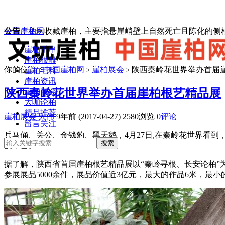
中国崖柏网
公告：
文玩收藏崖柏，主要指悬崖峭壁上自然死亡且陈化的侧柏
崖柏手串
崖柏根雕
你的位置：
中国崖柏网
崖柏展会
陕西秦岭花世界举办首届
崖柏毛料
>
>
崖柏资讯
陕西秦岭花世界举办首届崖柏根艺精品展
崖柏展会
大咖论柏
精品推荐
崖柏展会
大伟
9年前 (2017-04-27)
2580浏览
0评论
留言关注
兵马俑、关公、金钱豹、黑天鹅，4月27日,在秦岭花世界看
的平台。
据了解，陕西省首届崖柏根艺精品展以“秦岭寻根、长安论柏
参展展品5000余件，展品价值近3亿元，最大的作品6米，最