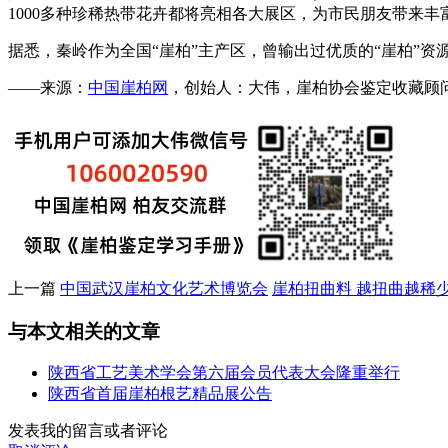
1000多种珍稀热带花卉都将亮相各大展区，为市民朋友带来丰
据悉，秦岭作为全国“崖柏”主产区，曾输出过优质的“崖柏”资
——来源：
中国崖柏网
，创始人：大伟，崖柏协会鉴定收藏顾问，微：
上一篇
中国武汉崖柏文化艺术博览会
崖柏扭曲料 越扭曲越稀
与本文相关的文章
陕西省工艺美术学会第六届会员代表大会隆重举行
陕西省首届崖柏根艺精品展公告
发表我的留言或者评论