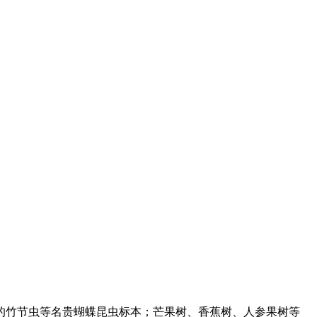
的竹节虫等名贵蝴蝶昆虫标本；芒果树、香蕉树、人参果树等