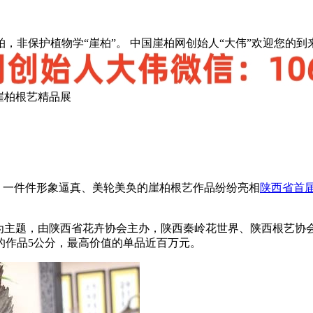
，非保护植物学“崖柏”。 中国崖柏网创始人“大伟”欢迎您的到
崖柏根艺精品展
到，一件件形象逼真、美轮美奂的崖柏根艺作品纷纷亮相
陕西省首
”为主题，由陕西省花卉协会主办，陕西秦岭花世界、陕西根艺协
小的作品5公分，最高价值的单品近百万元。