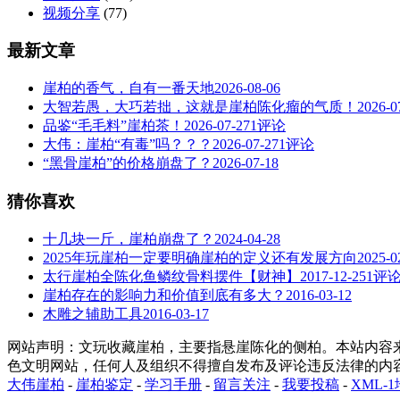
视频分享
(77)
最新文章
崖柏的香气，自有一番天地
2026-08-06
大智若愚，大巧若拙，这就是崖柏陈化瘤的气质！
2026-0
品鉴“毛毛料”崖柏茶！
2026-07-27
1评论
大伟：崖柏“有毒”吗？？？
2026-07-27
1评论
“黑骨崖柏”的价格崩盘了？
2026-07-18
猜你喜欢
十几块一斤，崖柏崩盘了？
2024-04-28
2025年玩崖柏一定要明确崖柏的定义还有发展方向
2025-0
太行崖柏全陈化鱼鳞纹骨料摆件【财神】
2017-12-25
1评
崖柏存在的影响力和价值到底有多大？
2016-03-12
木雕之辅助工具
2016-03-17
网站声明：文玩收藏崖柏，主要指悬崖陈化的侧柏。本站内容来源于
色文明网站，任何人及组织不得擅自发布及评论违反法律的内
大伟崖柏
-
崖柏鉴定
-
学习手册
-
留言关注
-
我要投稿
-
XML-