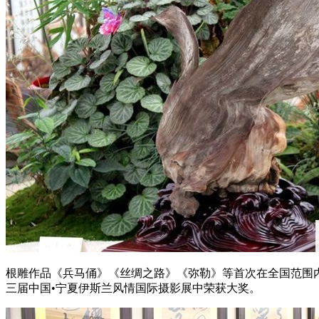
根雕作品《兵马俑》《丝绸之路》《弥勒》等首次在全国范围
三届中国•宁夏伊斯兰风情国际摄影展中荣获大奖。