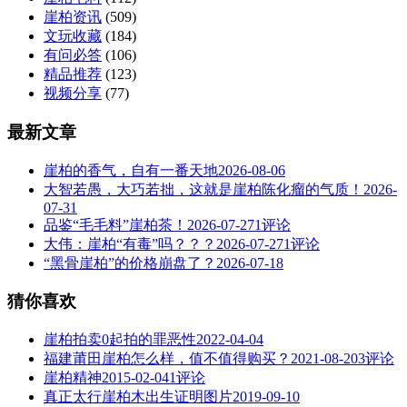
崖柏资讯
(509)
文玩收藏
(184)
有问必答
(106)
精品推荐
(123)
视频分享
(77)
最新文章
崖柏的香气，自有一番天地
2026-08-06
大智若愚，大巧若拙，这就是崖柏陈化瘤的气质！
2026-
07-31
品鉴“毛毛料”崖柏茶！
2026-07-27
1评论
大伟：崖柏“有毒”吗？？？
2026-07-27
1评论
“黑骨崖柏”的价格崩盘了？
2026-07-18
猜你喜欢
崖柏拍卖0起拍的罪恶性
2022-04-04
福建莆田崖柏怎么样，值不值得购买？
2021-08-20
3评论
崖柏精神
2015-02-04
1评论
真正太行崖柏木出生证明图片
2019-09-10