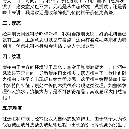
需要上百年时间。4，朽料，陈化过度了，精油基本自然挥发
没了，这类意义也不大。无论是从生态环境，观赏度，还是香
味上来讲，我建议还是收藏陈化到位的料子价值更高些。
三．形态
经常朋友问这料子咋样咋样，我就会跟朋友说，好的毛料自己
就有主题，主题意思也就是有看点。这类有看点毛料亲和力特
别强。仿佛毛料本身就会讲话，令人无限遐想。
四．纹理
崖柏由于生存的环境过于恶劣，悬空于悬崖峭壁之上。山涧中
风吹是不定向的，导致崖柏扭来扭去，形态扭曲了，纹理也随
之扭曲，经常会出现虎皮纹之类皮壳。这类扭曲纹理是崖上硬
木独特的特征，别处生长的木类很难出现这类纹理。如整体纹
理行云流水，流畅大方，是不可多得精品，真该感叹大自然造
化！
五.完整度
挑选毛料时候，经常感叹大自然的鬼斧神工。由于料子人为砍
伐新截面或外皮缺失或运输过程中出现的断损等现象的发生，