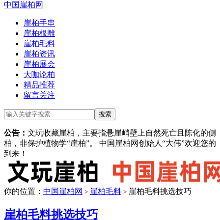
中国崖柏网
崖柏手串
崖柏根雕
崖柏毛料
崖柏资讯
崖柏展会
大咖论柏
精品推荐
留言关注
公告：
文玩收藏崖柏，主要指悬崖峭壁上自然死亡且陈化的侧
柏，非保护植物学“崖柏”。 中国崖柏网创始人“大伟”欢迎您的
到来！
你的位置：
中国崖柏网
崖柏毛料
崖柏毛料挑选技巧
>
>
崖柏毛料挑选技巧