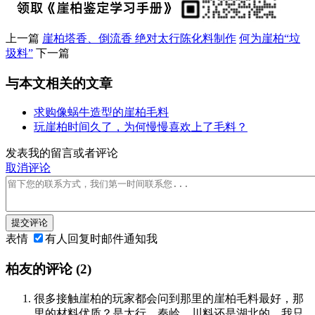
上一篇
崖柏塔香、倒流香 绝对太行陈化料制作
何为崖柏“垃
圾料”
下一篇
与本文相关的文章
求购像蜗牛造型的崖柏毛料
玩崖柏时间久了，为何慢慢喜欢上了毛料？
发表我的留言或者评论
取消评论
提交评论
表情
有人回复时邮件通知我
柏友的评论
(2)
很多接触崖柏的玩家都会问到那里的崖柏毛料最好，那
里的材料优质？是太行、秦岭、川料还是湖北的。我只