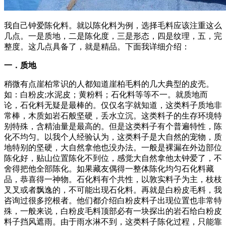
我自己钟爱陈化料。就以陈化料为例，选择毛料应该注重这么
几点。一是质地，二是陈化度，三是形态，四是纹理，五，完
整度。这几点具备了，就是精品。下面我详细介绍：
一．质地
稍微有点崖柏常识的人都知道崖柏毛料的几大典型的皮壳。
如：白粉皮;水泥皮；黄粉料；石化料等等不一。就质地而
论，石化料无疑是最棒的。仅仅名字就知道，这类料子质地非
常棒，木质如岩石般坚硬，丢水立沉。这类料子的生存环境特
别特殊，含精油量是最高的。但是这类料子有个普遍特性，陈
化不均匀。以我个人经验认为，这类料子是大自然的宠物，质
地特别的坚硬，大自然拿他也没办法。一般是裸漏在外边部位
陈化好，贴山位置陈化不到位，感觉大自然拿他太钟爱了，不
舍得把他全部陈化。如果藏友偶得一整体陈化均匀石化料藏
品，恭喜得一神物。石化料有个共性，以敦实料子为主，枝枝
叉叉或者飘逸的，不可能出现石化料。再就是白粉皮毛料，我
咨询过很多挖根者。他们都介绍白粉皮料子出现位置也非常特
殊，一般来说，白粉皮毛料顶部必有一块探出的岩石给白粉皮
料子挡风遮雨。由于雨水淋不到，这类料子陈化过程，只能靠