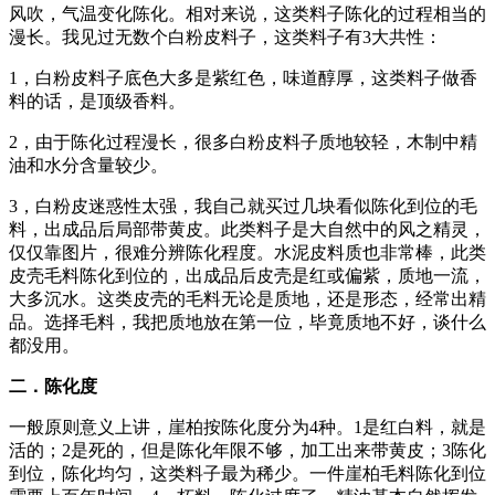
风吹，气温变化陈化。相对来说，这类料子陈化的过程相当的
漫长。我见过无数个白粉皮料子，这类料子有3大共性：
1，白粉皮料子底色大多是紫红色，味道醇厚，这类料子做香
料的话，是顶级香料。
2，由于陈化过程漫长，很多白粉皮料子质地较轻，木制中精
油和水分含量较少。
3，白粉皮迷惑性太强，我自己就买过几块看似陈化到位的毛
料，出成品后局部带黄皮。此类料子是大自然中的风之精灵，
仅仅靠图片，很难分辨陈化程度。水泥皮料质也非常棒，此类
皮壳毛料陈化到位的，出成品后皮壳是红或偏紫，质地一流，
大多沉水。这类皮壳的毛料无论是质地，还是形态，经常出精
品。选择毛料，我把质地放在第一位，毕竟质地不好，谈什么
都没用。
二．陈化度
一般原则意义上讲，崖柏按陈化度分为4种。1是红白料，就是
活的；2是死的，但是陈化年限不够，加工出来带黄皮；3陈化
到位，陈化均匀，这类料子最为稀少。一件崖柏毛料陈化到位