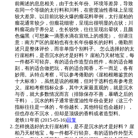
前阐述的息息相关，由于生长年份、环境等差异，导致
在同一个等级的太行料和川料，在密度油性香味上呈现
较大差异。以目前比较火爆的瘤花料举例，太行崖柏的
瘤花通常较少，但瘤花细密，呈现出很明显的点状；川
料瘤花由于养分足，生长较快，往往呈现出晕状，且颜
色偏黑（可想象一滴墨水滴在宣纸上的感觉）。但请注
意：南方产区的崖柏也有生长年份极长的好料，倦勤所
述只是整体评价，而非单指个别料子。 怎么选择好的太
行崖柏料，是否沉水的才是好料？ 崖柏乃天材地宝，每
一件都不可轻弃。有的适合作造型自然件，有的适合雕
刻，有的适合做把玩，有的适合闻香，不一而足，各有
妙用。从特点考察，可以参考倦勤的《崖柏根雕鉴赏的
十大标准》，虽然是说的根雕，但对于选料也有参考意
义。崖柏考察指标众多，其中大家最直观的，就是沉水
与否，就大多数情况而言（排除保存不善，暴晒之后的
干料），沉水的料子通常密度油性年份会更好（这三个
指标往往是一体的，年份越长，其他特征也会越好），
但也存在不沉水，但却是顶级的香料或者造型料。
老铁
11年前 (2015-05-16)
回复
怎样挑选好的太行崖柏料，是不是沉水的才是好料？ 崖
柏乃天材地宝，每一件都不行轻弃。有的适协作外型天