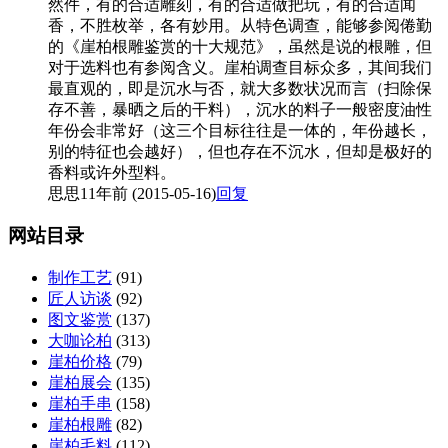
然件，有的合适雕刻，有的合适做把玩，有的合适闻
香，不胜枚举，各有妙用。从特色调查，能够参阅倦勤
的《崖柏根雕鉴赏的十大规范》，虽然是说的根雕，但
对于选料也有参阅含义。崖柏调查目标众多，其间我们
最直观的，即是沉水与否，就大多数状况而言（扫除保
存不善，暴晒之后的干料），沉水的料子一般密度油性
年份会非常好（这三个目标往往是一体的，年份越长，
别的特征也会越好），但也存在不沉水，但却是极好的
香料或许外型料。
思思
11年前 (2015-05-16)
回复
网站目录
制作工艺
(91)
匠人访谈
(92)
图文鉴赏
(137)
大咖论柏
(313)
崖柏价格
(79)
崖柏展会
(135)
崖柏手串
(158)
崖柏根雕
(82)
崖柏毛料
(112)