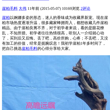
崖柏毛料
大伟
11年前 (2015-05-07)
10169浏览
2评论
崖柏
以婀娜多姿的形态，迷人的香味成为收藏界新宠。现在崖
柏市场热度逐渐升温，很多藏家蜂拥而入，都想收藏几件崖柏
精品。由于崖柏良莠不齐，对于初学者来说，看的是眼花缭
乱，不知所措。初学者往往热情很高，听别人一介绍就心动
了，买到后又后悔。丢了吧，高价所购，心疼；不丢吧，又没
有加工的价值，经常是扼腕叹息！我初学崖柏1年多时间了，
把自己挑选
崖柏毛料
的心得分享给大家。