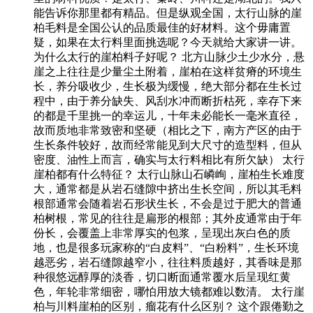
能告诉你那里都有精品。但是纵观全国，太行山脉的崖
柏毛料是全国公认的品质最佳的好材料。这个毋庸置
疑，如果在太行料里面挑选呢？今天就给大家讲一讲。
为什么太行的崖柏料子好呢？ 北方山脉少土少水分，悬
崖之上往往是少量尘土附着，崖柏在这样贫瘠的环境生
长，养分吸收少，生长极为缓慢，绝大部分都在生长过
程中，由于养分缺失、风刮水冲而断折枯死，幸存下来
的都是千里挑一的幸运儿，十年未必能长一毫米直径，
故而质地非常致密和坚硬（相比之下，南方产区的由于
生长条件较好，故而经常能见到大尺寸的造型料，但从
密度、油性上而言，确实与太行料相比有所欠缺） 太行
崖柏都有什么特征？ 太行山脉山石嶙峋，崖柏生长难度
大，通常都是从岩石缝隙中挤出生长空间，所以其毛料
根部通常会随着岩石形状生长，不会是过于肥大的普通
柏树根，常见的往往是扁形的根部；其外皮通常由于年
份长，会覆盖上非常厚实的包浆，呈现出灰白色的质
地，也是很多玩家称的“白皮料”、“白粉料”，生长环境
越恶劣，岩石缝隙越窄小，往往料质越好，其香味是那
种很悠远醇厚的淡香，切口断面通常覆水后呈现红黄
色，年轮非常细密，哪怕用放大镜都难以数清。 太行崖
柏与川料崖柏的区别，瘤花有什么区别？ 这个跟倦勤之