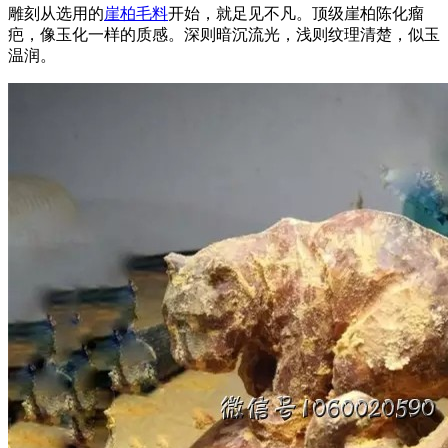
雕刻从选用的
崖柏毛料
开始，就足见不凡。顶级崖柏陈化瘤
疤，像玉化一样的质感。深则暗沉流光，浅则纹理清楚，似玉
温润。