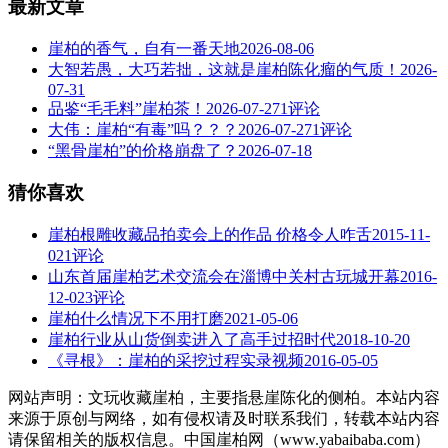
最新文章
崖柏的香气，自有一番天地
2026-08-06
大智若愚，大巧若拙，这就是崖柏陈化瘤的气质！
2026-
07-31
品鉴“毛毛料”崖柏茶！
2026-07-27
1评论
大伟：崖柏“有毒”吗？？？
2026-07-27
1评论
“黑骨崖柏”的价格崩盘了？
2026-07-18
猜你喜欢
崖柏根雕收藏品拍卖会上的作品 价格令人咋舌
2015-11-
02
1评论
山东首届崖柏艺术交流会在淄博中关村古玩城开幕
2016-
12-02
3评论
崖柏什么情况下不用打磨
2021-05-06
崖柏行业从山货倒卖进入了高手过招时代
2018-10-20
《寻根》：崖柏的采挖过程实录视频
2016-05-05
网站声明：文玩收藏崖柏，主要指悬崖陈化的侧柏。本站内容
来源于原创与网络，如有侵权请及时联系我们，转载本站内容
请保留相关的版权信息。中国崖柏网（www.yabaibaba.com）