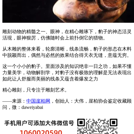
雕刻动物的精髓之一、眼神，在精心雕琢下，豹子的神态活灵
活现，眼神狠厉，仿佛随时会上前扑倒它的猎物。
从木雕的整体来看，轮廓清晰，线条流畅，豹子的形态在木料
中脱颖而出，偶然与必然的效果结合得天衣无缝，意蕴无穷。
这一个小小的豹子。里面涉及的知识绝非一日之功，如果不懂
力量美学，动物解剖学，对豹子没有极致的理解是无法表现出
如此让人舒服而美丽的线条又蕴含着爆发之力
精心雕刻，只专注于雕刻艺术。
——来源：
中国崖柏网
，创始人：大伟，崖柏协会鉴定收藏顾
问，微：daweiyabai