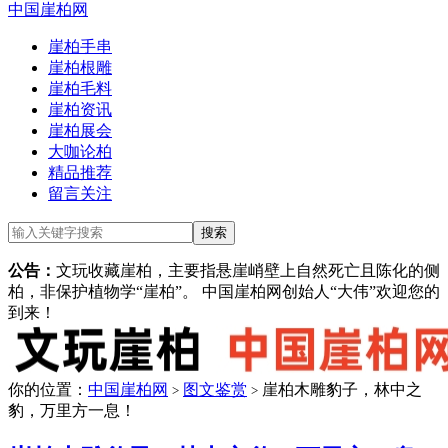
中国崖柏网
崖柏手串
崖柏根雕
崖柏毛料
崖柏资讯
崖柏展会
大咖论柏
精品推荐
留言关注
公告：
文玩收藏崖柏，主要指悬崖峭壁上自然死亡且陈化的侧
柏，非保护植物学“崖柏”。 中国崖柏网创始人“大伟”欢迎您的
到来！
你的位置：
中国崖柏网
图文鉴赏
崖柏木雕豹子，林中之
>
>
豹，万里方一息！