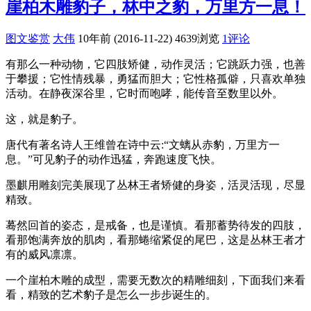
崖柏木雕豹子，林中之豹，万里方一息！
图文鉴赏
大伟
10年前 (2016-11-22)
4639浏览
1评论
有那么一种动物，它四肢矫健，动作灵活；它跳跃力强，也善
于攀援；它性情残暴，勇猛而胆大；它性格孤僻，只喜欢单独
活动。在静夜深谷里，它时而咆哮，能传音至数里以外。
这，就是豹子。
唐代有著名诗人王维曾在诗中云:“文螭从赤豹，万里方一
息。”可见豹子的动作迅猛，奔跑速度飞快。
墨麒用雕刻完美展现了丛林王者矫健的身姿，活灵活现，尽显
精致。
蓦然回首的姿态，是戒备，也是谨慎。看那蓄势待发的四肢，
看那饱满奔放的肌肉，看那蜷缩紧促的尾巴，这是丛林王者才
有的威风凛凛。
一个崖柏木雕的成型，需要无数次的精雕细刻，下面我们来看
看，精致的艺术豹子是怎么一步步诞生的。