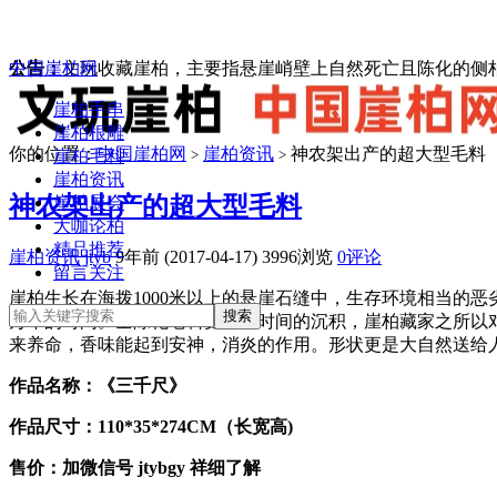
中国崖柏网
公告：
文玩收藏崖柏，主要指悬崖峭壁上自然死亡且陈化的侧柏
崖柏手串
崖柏根雕
你的位置：
中国崖柏网
崖柏资讯
神农架出产的超大型毛料
崖柏毛料
>
>
崖柏资讯
神农架出产的超大型毛料
崖柏展会
大咖论柏
精品推荐
崖柏资讯
jtyb
9年前 (2017-04-17)
3996浏览
0评论
留言关注
崖柏生长在海拨1000米以上的悬崖石缝中，生存环境相当的恶
万年的时间。全陈化老料更需要时间的沉积，崖柏藏家之所以
来养命，香味能起到安神，消炎的作用。形状更是大自然送给
作品名称：《三千尺》
作品尺寸：110*35*274CM（长宽高)
售价：加微信号 jtybgy 祥细了解