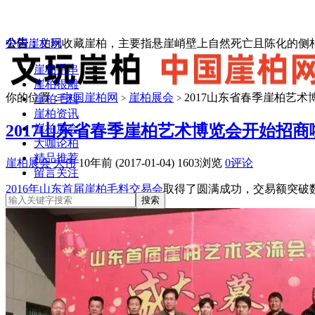
中国崖柏网
公告：
文玩收藏崖柏，主要指悬崖峭壁上自然死亡且陈化的侧柏
崖柏手串
崖柏根雕
你的位置：
中国崖柏网
崖柏展会
2017山东省春季崖柏艺
崖柏毛料
>
>
崖柏资讯
2017山东省春季崖柏艺术博览会开始招商
崖柏展会
大咖论柏
精品推荐
崖柏展会
大伟
10年前 (2017-01-04)
1603浏览
0评论
留言关注
2016年山东首届崖柏毛料交易会
取得了圆满成功，交易额突破