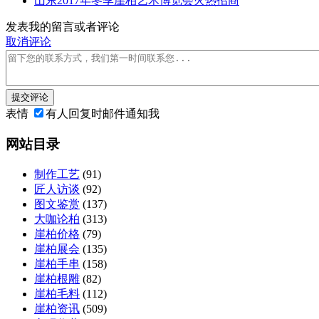
山东2017年冬季崖柏艺术博览会火热招商
发表我的留言或者评论
取消评论
提交评论
表情
有人回复时邮件通知我
网站目录
制作工艺
(91)
匠人访谈
(92)
图文鉴赏
(137)
大咖论柏
(313)
崖柏价格
(79)
崖柏展会
(135)
崖柏手串
(158)
崖柏根雕
(82)
崖柏毛料
(112)
崖柏资讯
(509)