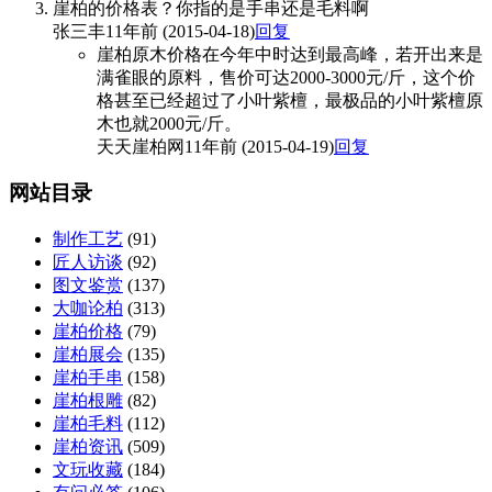
崖柏的价格表？你指的是手串还是毛料啊
张三丰
11年前 (2015-04-18)
回复
崖柏原木价格在今年中时达到最高峰，若开出来是
满雀眼的原料，售价可达2000-3000元/斤，这个价
格甚至已经超过了小叶紫檀，最极品的小叶紫檀原
木也就2000元/斤。
天天崖柏网
11年前 (2015-04-19)
回复
网站目录
制作工艺
(91)
匠人访谈
(92)
图文鉴赏
(137)
大咖论柏
(313)
崖柏价格
(79)
崖柏展会
(135)
崖柏手串
(158)
崖柏根雕
(82)
崖柏毛料
(112)
崖柏资讯
(509)
文玩收藏
(184)