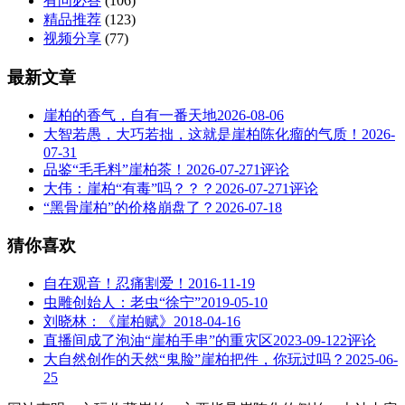
有问必答
(106)
精品推荐
(123)
视频分享
(77)
最新文章
崖柏的香气，自有一番天地
2026-08-06
大智若愚，大巧若拙，这就是崖柏陈化瘤的气质！
2026-
07-31
品鉴“毛毛料”崖柏茶！
2026-07-27
1评论
大伟：崖柏“有毒”吗？？？
2026-07-27
1评论
“黑骨崖柏”的价格崩盘了？
2026-07-18
猜你喜欢
自在观音！忍痛割爱！
2016-11-19
虫雕创始人：老虫“徐宁”
2019-05-10
刘晓林：《崖柏赋》
2018-04-16
直播间成了泡油“崖柏手串”的重灾区
2023-09-12
2评论
大自然创作的天然“鬼脸”崖柏把件，你玩过吗？
2025-06-
25