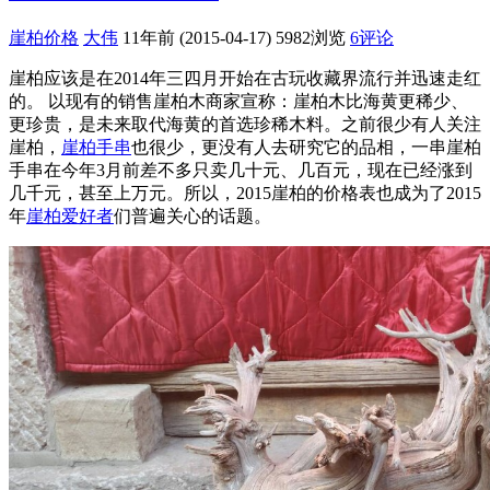
崖柏价格
大伟
11年前 (2015-04-17)
5982浏览
6评论
崖柏应该是在2014年三四月开始在古玩收藏界流行并迅速走红
的。 以现有的销售崖柏木商家宣称：崖柏木比海黄更稀少、
更珍贵，是未来取代海黄的首选珍稀木料。之前很少有人关注
崖柏，
崖柏手串
也很少，更没有人去研究它的品相，一串崖柏
手串在今年3月前差不多只卖几十元、几百元，现在已经涨到
几千元，甚至上万元。所以，2015崖柏的价格表也成为了2015
年
崖柏爱好者
们普遍关心的话题。