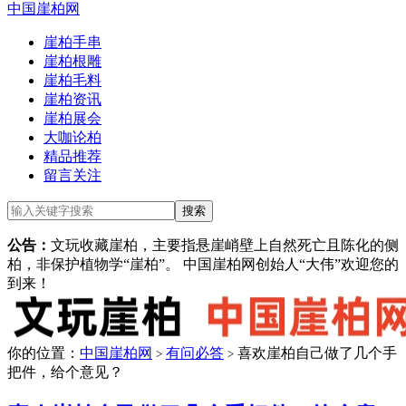
中国崖柏网
崖柏手串
崖柏根雕
崖柏毛料
崖柏资讯
崖柏展会
大咖论柏
精品推荐
留言关注
公告：
文玩收藏崖柏，主要指悬崖峭壁上自然死亡且陈化的侧
柏，非保护植物学“崖柏”。 中国崖柏网创始人“大伟”欢迎您的
到来！
你的位置：
中国崖柏网
有问必答
喜欢崖柏自己做了几个手
>
>
把件，给个意见？