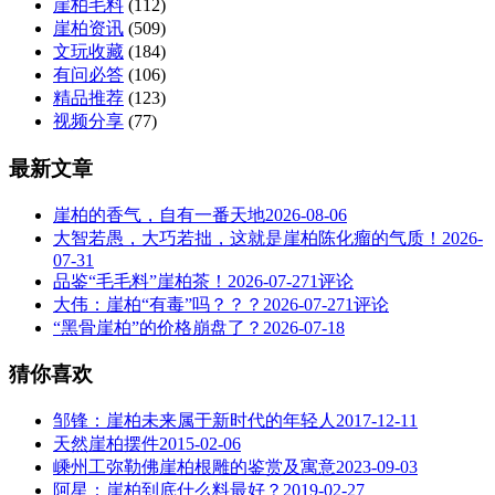
崖柏毛料
(112)
崖柏资讯
(509)
文玩收藏
(184)
有问必答
(106)
精品推荐
(123)
视频分享
(77)
最新文章
崖柏的香气，自有一番天地
2026-08-06
大智若愚，大巧若拙，这就是崖柏陈化瘤的气质！
2026-
07-31
品鉴“毛毛料”崖柏茶！
2026-07-27
1评论
大伟：崖柏“有毒”吗？？？
2026-07-27
1评论
“黑骨崖柏”的价格崩盘了？
2026-07-18
猜你喜欢
邹锋：崖柏未来属于新时代的年轻人
2017-12-11
天然崖柏摆件
2015-02-06
嵊州工弥勒佛崖柏根雕的鉴赏及寓意
2023-09-03
阿星：崖柏到底什么料最好？
2019-02-27