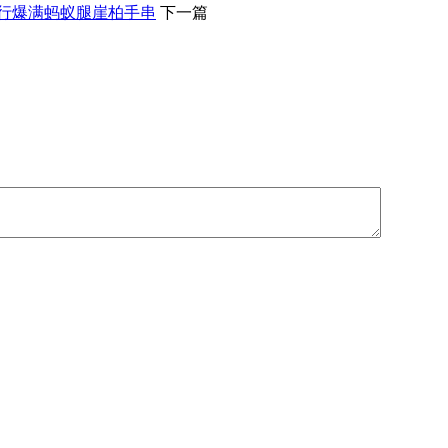
】太行爆满蚂蚁腿崖柏手串
下一篇