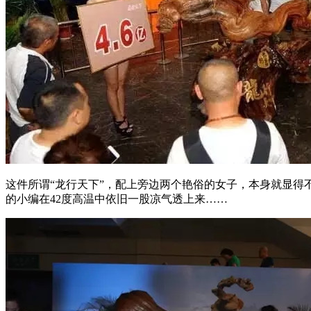
这件所谓“龙行天下”，配上旁边两个艳俗的女子，本身就显
的小编在42度高温中依旧一股凉气透上来……