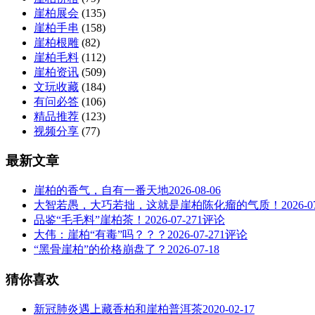
崖柏展会
(135)
崖柏手串
(158)
崖柏根雕
(82)
崖柏毛料
(112)
崖柏资讯
(509)
文玩收藏
(184)
有问必答
(106)
精品推荐
(123)
视频分享
(77)
最新文章
崖柏的香气，自有一番天地
2026-08-06
大智若愚，大巧若拙，这就是崖柏陈化瘤的气质！
2026-0
品鉴“毛毛料”崖柏茶！
2026-07-27
1评论
大伟：崖柏“有毒”吗？？？
2026-07-27
1评论
“黑骨崖柏”的价格崩盘了？
2026-07-18
猜你喜欢
新冠肺炎遇上藏香柏和崖柏普洱茶
2020-02-17