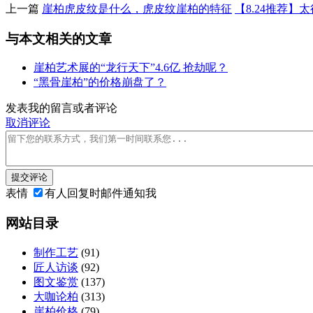
上一篇
崖柏虎皮纹是什么，虎皮纹崖柏的特征
【8.24推荐
与本文相关的文章
崖柏艺术展的“龙行天下”4.6亿 抢劫呢？
“黑骨崖柏”的价格崩盘了？
发表我的留言或者评论
取消评论
提交评论
表情
有人回复时邮件通知我
网站目录
制作工艺
(91)
匠人访谈
(92)
图文鉴赏
(137)
大咖论柏
(313)
崖柏价格
(79)