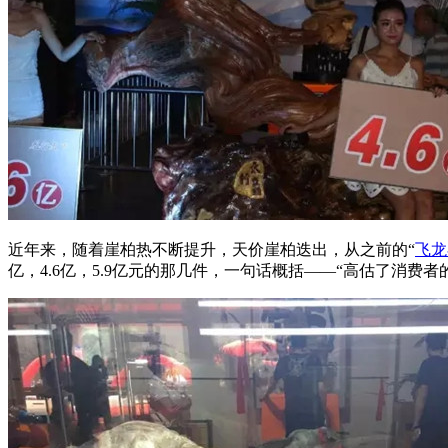
近年来，随着崖柏热不断提升，天价崖柏迭出，从之前的“
飞龙
亿，4.6亿，5.9亿元的那几件，一句话概括——“高估了消