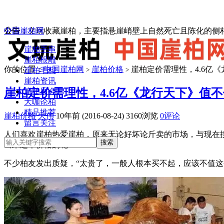
中国崖柏网
公告：
文玩收藏崖柏，主要指悬崖峭壁上自然死亡且陈化的侧柏
崖柏手串
崖柏根雕
你的位置：
中国崖柏网
崖柏价格
崖柏定价需理性，4.6亿
崖柏毛料
>
>
崖柏资讯
崖柏定价需理性，4.6亿《龙行天下》值
崖柏展会
大咖论柏
精品推荐
崖柏价格
大伟
10年前 (2016-08-24)
3160浏览
0评论
留言关注
人们喜欢崖柏热爱崖柏，原来无论好坏论斤卖的市场，与现在按
出来这个价格的呢？
不少柏友发出质疑，“太贵了，一般人根本买不起，应该不值这