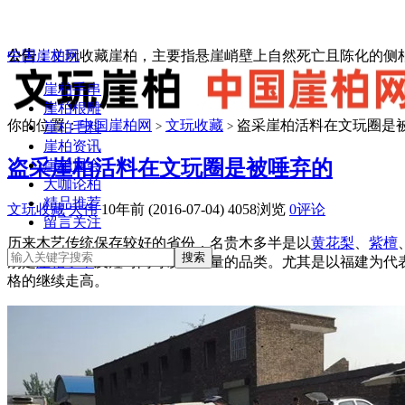
中国崖柏网
公告：
文玩收藏崖柏，主要指悬崖峭壁上自然死亡且陈化的侧柏
崖柏手串
崖柏根雕
你的位置：
中国崖柏网
文玩收藏
盗采崖柏活料在文玩圈是
崖柏毛料
>
>
崖柏资讯
盗采崖柏活料在文玩圈是被唾弃的
崖柏展会
大咖论柏
精品推荐
文玩收藏
大伟
10年前 (2016-07-04)
4058浏览
0评论
留言关注
历来木艺传统保存较好的省份，名贵木多半是以
黄花梨
、
紫檀
别是
崖柏手串
及短时间可以上产量的品类。尤其是以福建为代
格的继续走高。