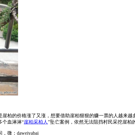
是崖柏的价格涨了又涨，想要借助崖柏狠狠的赚一票的人越来越
多个血淋淋“
崖柏采柏人
”坠亡案例，依然无法阻挡村民采挖崖柏
daweiyabai