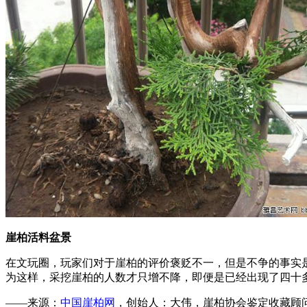
崖柏活料盆景
在文玩圈，玩家们对于崖柏的评价褒贬不一，但是不争的事实
为这样，采挖崖柏的人数才只增不降，即便是已经出现了四十
——来源：
中国崖柏网
，创始人：大伟，崖柏协会鉴定收藏顾问，微：