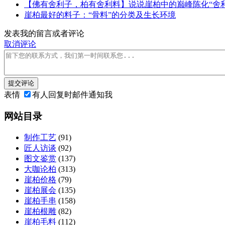
【佛有舍利子，柏有舍利料】说说崖柏中的巅峰陈化“舍利
崖柏最好的料子：“骨料”的分类及生长环境
发表我的留言或者评论
取消评论
提交评论
表情
有人回复时邮件通知我
网站目录
制作工艺
(91)
匠人访谈
(92)
图文鉴赏
(137)
大咖论柏
(313)
崖柏价格
(79)
崖柏展会
(135)
崖柏手串
(158)
崖柏根雕
(82)
崖柏毛料
(112)