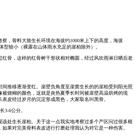
察，骨料大致生长环境在海拔约1000米上下的高度，海拔
慢且体型较小（裸露在山体雨水充足的崖柏除外）。
过红骨，这样的红骨树干形状相对椭圆，经过风吹雨淋日晒后老
时间推移逐渐变红。崖壁负角度至崖窝生长的的崖柏受到阳光照
像被烧糊的颜色，这就是炎热夏季长时间被崖壁高温烘烤的现
长表皮经过岁月的沉淀形成黑色，大家取名叫黑骨。
3-6公分。
现该处生长崖柏。关于这一点我实地考察过多个产区问过很多根
，如果对完美骨料表皮进行打磨处理我认为对它是一种伤害。