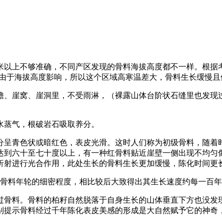
0米以上不够准确，不同产区发现的骨料海拔高度都不一样。根据考
骨料生长，由于海拔高度影响，所以这个区域高寒温差大，骨料生长缓
檐、崖窝、崖洞里，不受雨淋，（裸露山体台阶状石缝里也发现
水蒸气，根破岩石吸取养分。
分呈青色状或暗红色，表皮光滑。这时人们称为初级骨料，随着
达到六十至七十度以上，有一种红骨料贴近崖壁一侧出现不均匀
折射进行光合作用，此处生长的骨料生长更加缓慢，陈化时间更
察骨料年轮的细密程度，相比较后大致得出其生长速度约每一百年长
过骨料。骨料的柏籽自然脱落于自身生长的山体垂直下方也没发
别提示骨料经过千年陈化表皮美感的形成是大自然赋予它的神奇