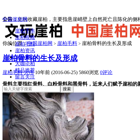
中国崖柏网
公告：
文玩收藏崖柏，主要指悬崖峭壁上自然死亡且陈化的侧柏
崖柏手串
崖柏根雕
你的位置：
中国崖柏网
崖柏毛料
崖柏骨料的生长及形成
崖柏毛料
>
>
崖柏资讯
崖柏骨料的生长及形成
崖柏展会
大咖论柏
精品推荐
崖柏毛料
大伟
10年前 (2016-06-25)
5860浏览
0评论
留言关注
骨料主要指红骨料、白粉骨料和黑骨料，近来人们赋予崖柏的