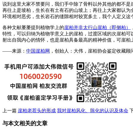
说到这里大家不禁要问，我们手中除了骨料以外其他的都不是
再往上是坡柏，生长在有土有石的山坡上；再往上大家都认为全是
环境相对恶劣，生长岩石的缝隙相对较宽多土，我个人定义这个
各种文献屡屡提到植物学上的
崖柏并非太行山崖柏（即侧柏）
特性，可以归纳为植物学意义上的崖柏，过渡区域的次崖柏可
射出自我内心的情怀，也是崖柏具备最高的精神价值，可崖柏
——来源：
中国崖柏网
，创始人：大伟，崖柏协会鉴定收藏顾问，微：
上一篇
崖柏老茬头的形成
我对崖柏风化、陈化的认识及体会
与本文相关的文章