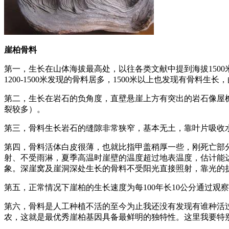
崖柏骨料
第一，生长在山体海拔最高处，以往各类文献中提到海拔150
1200-1500米发现的骨料居多，1500米以上也发现有
第二，生长在岩石的负角度，直壁悬崖上方有突出的岩石像屋
裂较多）。
第三，骨料生长岩石的缝隙非常狭窄，基本无土，靠叶片吸收
第四，骨料活体白皮很薄，也就比指甲盖稍厚一些，刚死亡部
射、不受雨淋，夏季高温时崖壁的温度超过地表温度，估计能
象。深崖窝及崖洞深处生长的骨料不受阳光直接照射，靠光的
第五，正常情况下崖柏的生长速度为每100年长10公分通过观
第六，骨料是人工种植不活的至今为止我还没有发现有谁种活
农，这就是最优秀崖柏基因具备最鲜明的独特性。这里我要特