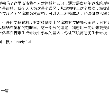
崖柏吗？这里谈谈我个人对崖柏的认识，通过层次的阐述来给崖
崖柏。我个人认为这是个误区，从坡柏往上这个层次，海拔高度30
过渡区间的崖柏为次崖柏，可以人工种植成活，经调研成活率为1
，可任何文献资料没有对植物学上的崖柏有过解释和阐述，只有
以归纳在侧柏的范畴里。这一部分的结尾，我想用一句话来赞美
上亿年在苦难生成环境中形成的基因，你让它脱离恶劣生长环境
daweiyabai
下一篇