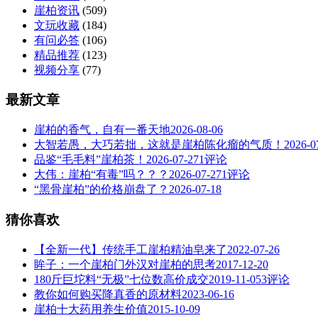
崖柏资讯
(509)
文玩收藏
(184)
有问必答
(106)
精品推荐
(123)
视频分享
(77)
最新文章
崖柏的香气，自有一番天地
2026-08-06
大智若愚，大巧若拙，这就是崖柏陈化瘤的气质！
2026-0
品鉴“毛毛料”崖柏茶！
2026-07-27
1评论
大伟：崖柏“有毒”吗？？？
2026-07-27
1评论
“黑骨崖柏”的价格崩盘了？
2026-07-18
猜你喜欢
【全新一代】传统手工崖柏精油皂来了
2022-07-26
眸子：一个崖柏门外汉对崖柏的思考
2017-12-20
180斤巨坨料“无极”七位数高价成交
2019-11-05
3评论
教你如何购买降真香的原材料
2023-06-16
崖柏十大药用养生价值
2015-10-09