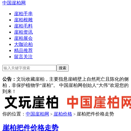
中国崖柏网
崖柏手串
崖柏根雕
崖柏毛料
崖柏资讯
崖柏展会
大咖论柏
精品推荐
留言关注
公告：
文玩收藏崖柏，主要指悬崖峭壁上自然死亡且陈化的侧
柏，非保护植物学“崖柏”。 中国崖柏网创始人“大伟”欢迎您的
到来！
你的位置：
中国崖柏网
崖柏价格
崖柏把件价格走势
>
>
崖柏把件价格走势