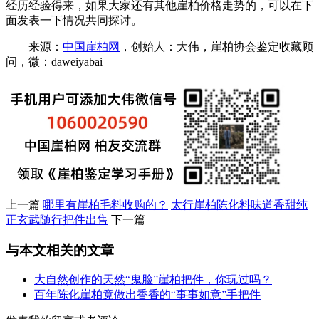
经历经验得来，如果大家还有其他崖柏价格走势的，可以在下
面发表一下情况共同探讨。
——来源：
中国崖柏网
，创始人：大伟，崖柏协会鉴定收藏顾
问，微：daweiyabai
上一篇
哪里有崖柏毛料收购的？
太行崖柏陈化料味道香甜纯
正玄武随行把件出售
下一篇
与本文相关的文章
大自然创作的天然“鬼脸”崖柏把件，你玩过吗？
百年陈化崖柏竟做出香香的“事事如意”手把件