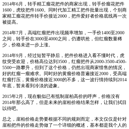
2014年6月，转手精工瘤花把件的商家出现，转手价瘤花把件
1600，虎纹把件1600。同时代加工精工把件批量出现，个别商
家精工瘤花把件转手价接近2000，把件爱好者价格底线再一次
被提高。
2014年7月，高端红瘤把件出现频率增加，一手价1400至2000
之间，转手价在3000至4000之间，仍遭哄抢，但红瘤数量稀
少，价格未进一步上涨。
2014年9月，经过短暂平静后，把件价格进入看不懂时代，虎
纹突受欢迎，价格高位达到3500，红瘤把件从2000-3500-4500-
5500一路攀升，但到了这个价格，仍然出现商家惜售的情况，
好的红瘤一瘤难求。同时好的黄瘤价格普遍接近2000，受高端
红瘤打压，黄瘤价格接近3000的不多，这一波行情持续到2014
年底，暂未看到冷淡的迹象。
2015年2月，现在貌似已有抵制崖柏高价的呼声，价格没有
2014年那么高了，但是未来的崖柏价格结果怎样，让我们拭目
以待吧。
总之，崖柏价格走势要根据不同的规则而定，本文仅仅是针对
崖柏把件的价格走势做了一个详细的概述，基本都是我个人的