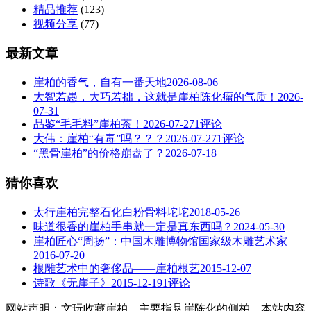
精品推荐
(123)
视频分享
(77)
最新文章
崖柏的香气，自有一番天地
2026-08-06
大智若愚，大巧若拙，这就是崖柏陈化瘤的气质！
2026-
07-31
品鉴“毛毛料”崖柏茶！
2026-07-27
1评论
大伟：崖柏“有毒”吗？？？
2026-07-27
1评论
“黑骨崖柏”的价格崩盘了？
2026-07-18
猜你喜欢
太行崖柏完整石化白粉骨料坨坨
2018-05-26
味道很香的崖柏手串就一定是真东西吗？
2024-05-30
崖柏匠心“周扬”：中国木雕博物馆国家级木雕艺术家
2016-07-20
根雕艺术中的奢侈品——崖柏根艺
2015-12-07
诗歌《无崖子》
2015-12-19
1评论
网站声明：文玩收藏崖柏，主要指悬崖陈化的侧柏。本站内容