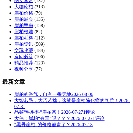
图文鉴赏
(137)
大咖论柏
(313)
崖柏价格
(79)
崖柏展会
(135)
崖柏手串
(158)
崖柏根雕
(82)
崖柏毛料
(112)
崖柏资讯
(509)
文玩收藏
(184)
有问必答
(106)
精品推荐
(123)
视频分享
(77)
最新文章
崖柏的香气，自有一番天地
2026-08-06
大智若愚，大巧若拙，这就是崖柏陈化瘤的气质！
2026-
07-31
品鉴“毛毛料”崖柏茶！
2026-07-27
1评论
大伟：崖柏“有毒”吗？？？
2026-07-27
1评论
“黑骨崖柏”的价格崩盘了？
2026-07-18