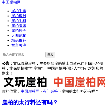
中国崖柏网
崖柏手串
崖柏根雕
崖柏毛料
崖柏资讯
崖柏展会
大咖论柏
精品推荐
留言关注
公告：
文玩收藏崖柏，主要指悬崖峭壁上自然死亡且陈化的侧
柏，非保护植物学“崖柏”。 中国崖柏网创始人“大伟”欢迎您的
到来！
你的位置：
中国崖柏网
有问必答
崖柏的太行料还有吗？
>
>
崖柏的太行料还有吗？