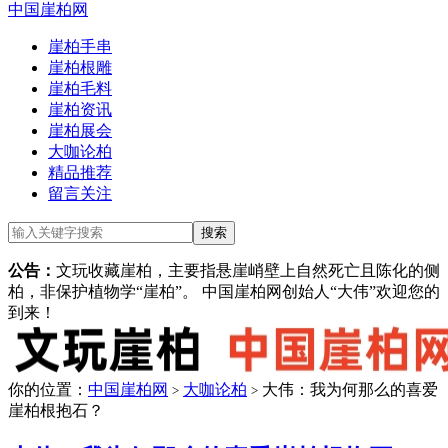
中国崖柏网
崖柏手串
崖柏根雕
崖柏毛料
崖柏资讯
崖柏展会
大咖论柏
精品推荐
留言关注
公告：
文玩收藏崖柏，主要指悬崖峭壁上自然死亡且陈化的侧
柏，非保护植物学“崖柏”。 中国崖柏网创始人“大伟”欢迎您的
到来！
你的位置：
中国崖柏网
大咖论柏
大伟：我为何那么的喜爱
>
>
崖柏根抱石？