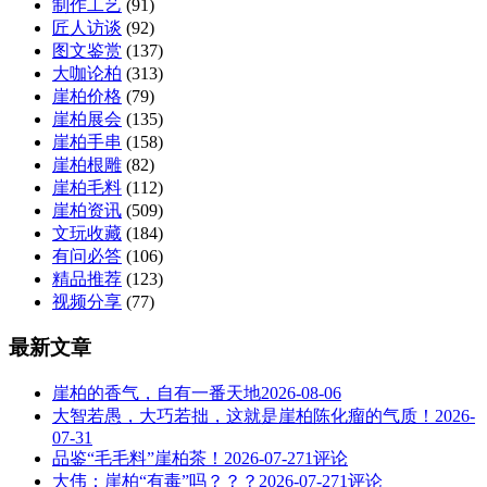
制作工艺
(91)
匠人访谈
(92)
图文鉴赏
(137)
大咖论柏
(313)
崖柏价格
(79)
崖柏展会
(135)
崖柏手串
(158)
崖柏根雕
(82)
崖柏毛料
(112)
崖柏资讯
(509)
文玩收藏
(184)
有问必答
(106)
精品推荐
(123)
视频分享
(77)
最新文章
崖柏的香气，自有一番天地
2026-08-06
大智若愚，大巧若拙，这就是崖柏陈化瘤的气质！
2026-
07-31
品鉴“毛毛料”崖柏茶！
2026-07-27
1评论
大伟：崖柏“有毒”吗？？？
2026-07-27
1评论