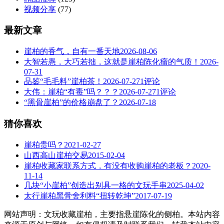
视频分享
(77)
最新文章
崖柏的香气，自有一番天地
2026-08-06
大智若愚，大巧若拙，这就是崖柏陈化瘤的气质！
2026-
07-31
品鉴“毛毛料”崖柏茶！
2026-07-27
1评论
大伟：崖柏“有毒”吗？？？
2026-07-27
1评论
“黑骨崖柏”的价格崩盘了？
2026-07-18
猜你喜欢
崖柏贵吗？
2021-02-27
山西高山崖柏交易
2015-02-04
崖柏收藏家联系方式，有没有收购崖柏的老板？
2020-
11-14
几块“小崖柏”创造出别具一格的文玩手串
2025-04-02
太行崖柏黑骨舍利料“扭转乾坤”
2017-07-19
网站声明：文玩收藏崖柏，主要指悬崖陈化的侧柏。本站内容