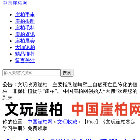
中国崖柏网
崖柏手串
崖柏根雕
崖柏毛料
崖柏资讯
崖柏展会
大咖论柏
精品推荐
留言关注
公告：
文玩收藏崖柏，主要指悬崖峭壁上自然死亡且陈化的侧
柏，非保护植物学“崖柏”。 中国崖柏网创始人“大伟”欢迎您的
到来！
你的位置：
中国崖柏网
文玩收藏
【Free】《文玩崖柏鉴定
>
>
学习手册》免费领取！