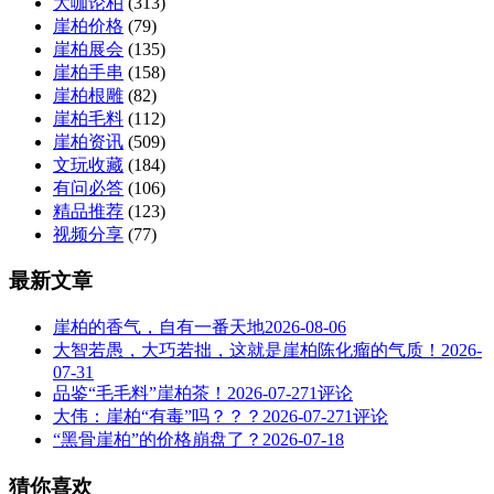
大咖论柏
(313)
崖柏价格
(79)
崖柏展会
(135)
崖柏手串
(158)
崖柏根雕
(82)
崖柏毛料
(112)
崖柏资讯
(509)
文玩收藏
(184)
有问必答
(106)
精品推荐
(123)
视频分享
(77)
最新文章
崖柏的香气，自有一番天地
2026-08-06
大智若愚，大巧若拙，这就是崖柏陈化瘤的气质！
2026-
07-31
品鉴“毛毛料”崖柏茶！
2026-07-27
1评论
大伟：崖柏“有毒”吗？？？
2026-07-27
1评论
“黑骨崖柏”的价格崩盘了？
2026-07-18
猜你喜欢