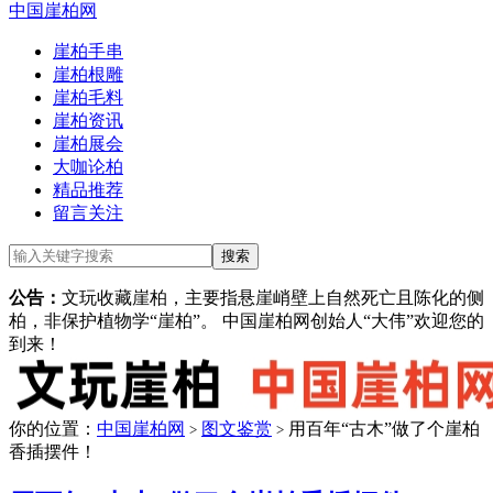
中国崖柏网
崖柏手串
崖柏根雕
崖柏毛料
崖柏资讯
崖柏展会
大咖论柏
精品推荐
留言关注
公告：
文玩收藏崖柏，主要指悬崖峭壁上自然死亡且陈化的侧
柏，非保护植物学“崖柏”。 中国崖柏网创始人“大伟”欢迎您的
到来！
你的位置：
中国崖柏网
图文鉴赏
用百年“古木”做了个崖柏
>
>
香插摆件！