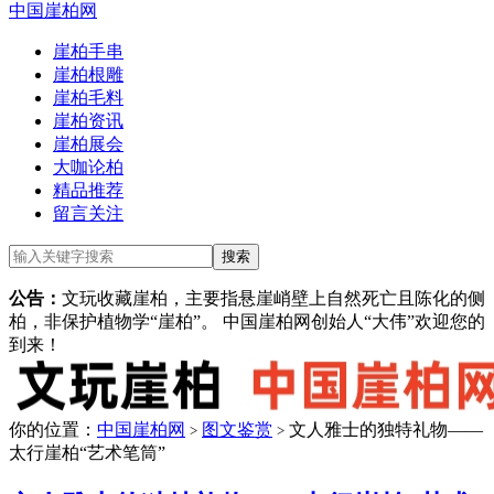
中国崖柏网
崖柏手串
崖柏根雕
崖柏毛料
崖柏资讯
崖柏展会
大咖论柏
精品推荐
留言关注
公告：
文玩收藏崖柏，主要指悬崖峭壁上自然死亡且陈化的侧
柏，非保护植物学“崖柏”。 中国崖柏网创始人“大伟”欢迎您的
到来！
你的位置：
中国崖柏网
图文鉴赏
文人雅士的独特礼物——
>
>
太行崖柏“艺术笔筒”