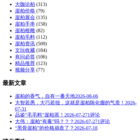
大咖论柏
(313)
崖柏价格
(79)
崖柏展会
(135)
崖柏手串
(158)
崖柏根雕
(82)
崖柏毛料
(112)
崖柏资讯
(509)
文玩收藏
(184)
有问必答
(106)
精品推荐
(123)
视频分享
(77)
最新文章
崖柏的香气，自有一番天地
2026-08-06
大智若愚，大巧若拙，这就是崖柏陈化瘤的气质！
2026-
07-31
品鉴“毛毛料”崖柏茶！
2026-07-27
1评论
大伟：崖柏“有毒”吗？？？
2026-07-27
1评论
“黑骨崖柏”的价格崩盘了？
2026-07-18