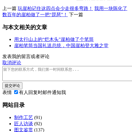
上一篇
玩崖柏记住这四点会少走很多弯路！
我用一块陈化了
数百年的崖柏做了一把“琵琶”！
下一篇
与本文相关的文章
用太行山上的“烂木头”崖柏做了个笔筒
崖柏笔筒当国礼送总统，中国崖柏登大雅之堂
发表我的留言或者评论
取消评论
提交评论
表情
有人回复时邮件通知我
网站目录
制作工艺
(91)
匠人访谈
(92)
图文鉴赏
(137)