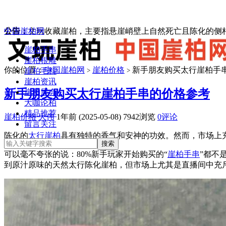
中国崖柏网
公告：
文玩收藏崖柏，主要指悬崖峭壁上自然死亡且陈化的侧柏
崖柏手串
崖柏根雕
你的位置：
中国崖柏网
崖柏价格
新手朋友购买太行崖柏手
崖柏毛料
>
>
崖柏资讯
新手朋友购买太行崖柏手串的价格参考
崖柏展会
大咖论柏
精品推荐
崖柏价格
大伟
1年前 (2025-05-08)
7942浏览
0评论
留言关注
陈化的
太行崖柏
具有独特的香气和安神的功效。然而，市场上
可以毫不夸张的说：80%新手玩家开始购买的“
崖柏手串
”都不
到原汁原味的天然太行陈化崖柏，但市场上尤其是直播间中充