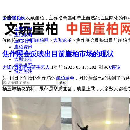
中国崖柏网
公告：
文玩收藏崖柏，主要指悬崖峭壁上自然死亡且陈化的侧柏
崖柏手串
崖柏根雕
你的位置：
中国崖柏网
大咖论柏
焦作展会反映出目前崖柏
崖柏毛料
>
>
崖柏资讯
焦作展会反映出目前崖柏市场的现状
崖柏展会
大咖论柏
精品推荐
大咖论柏
崖柏茶手艺人
1年前 (2025-03-18)
2824浏览
0评论
留言关注
3月14日下午抵达焦作鸿运
崖柏展会
，摊位居然已经摆到了马路
杨玉坤杨总的料，果然是型质兼备，质量上乘，大多数人都会