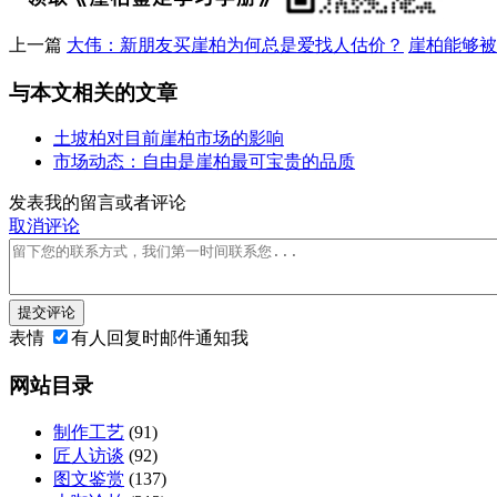
上一篇
大伟：新朋友买崖柏为何总是爱找人估价？
崖柏能够被
与本文相关的文章
土坡柏对目前崖柏市场的影响
市场动态：自由是崖柏最可宝贵的品质
发表我的留言或者评论
取消评论
提交评论
表情
有人回复时邮件通知我
网站目录
制作工艺
(91)
匠人访谈
(92)
图文鉴赏
(137)