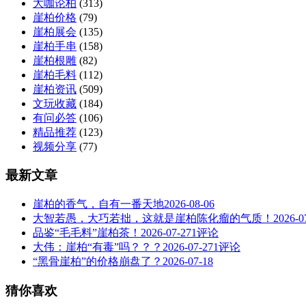
大咖论柏
(313)
崖柏价格
(79)
崖柏展会
(135)
崖柏手串
(158)
崖柏根雕
(82)
崖柏毛料
(112)
崖柏资讯
(509)
文玩收藏
(184)
有问必答
(106)
精品推荐
(123)
视频分享
(77)
最新文章
崖柏的香气，自有一番天地
2026-08-06
大智若愚，大巧若拙，这就是崖柏陈化瘤的气质！
2026-0
品鉴“毛毛料”崖柏茶！
2026-07-27
1评论
大伟：崖柏“有毒”吗？？？
2026-07-27
1评论
“黑骨崖柏”的价格崩盘了？
2026-07-18
猜你喜欢