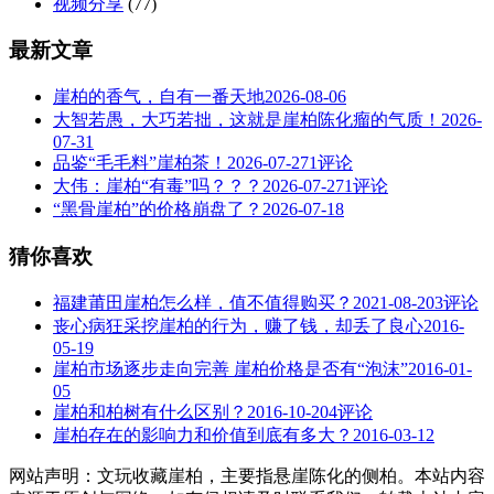
视频分享
(77)
最新文章
崖柏的香气，自有一番天地
2026-08-06
大智若愚，大巧若拙，这就是崖柏陈化瘤的气质！
2026-
07-31
品鉴“毛毛料”崖柏茶！
2026-07-27
1评论
大伟：崖柏“有毒”吗？？？
2026-07-27
1评论
“黑骨崖柏”的价格崩盘了？
2026-07-18
猜你喜欢
福建莆田崖柏怎么样，值不值得购买？
2021-08-20
3评论
丧心病狂采挖崖柏的行为，赚了钱，却丢了良心
2016-
05-19
崖柏市场逐步走向完善 崖柏价格是否有“泡沫”
2016-01-
05
崖柏和柏树有什么区别？
2016-10-20
4评论
崖柏存在的影响力和价值到底有多大？
2016-03-12
网站声明：文玩收藏崖柏，主要指悬崖陈化的侧柏。本站内容