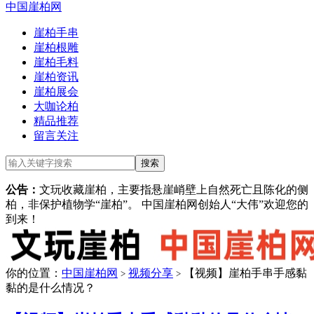
中国崖柏网
崖柏手串
崖柏根雕
崖柏毛料
崖柏资讯
崖柏展会
大咖论柏
精品推荐
留言关注
公告：
文玩收藏崖柏，主要指悬崖峭壁上自然死亡且陈化的侧
柏，非保护植物学“崖柏”。 中国崖柏网创始人“大伟”欢迎您的
到来！
你的位置：
中国崖柏网
视频分享
【视频】崖柏手串手感黏
>
>
黏的是什么情况？