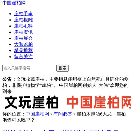
中国崖柏网
崖柏手串
崖柏根雕
崖柏毛料
崖柏资讯
崖柏展会
大咖论柏
精品推荐
留言关注
公告：
文玩收藏崖柏，主要指悬崖峭壁上自然死亡且陈化的侧
柏，非保护植物学“崖柏”。 中国崖柏网创始人“大伟”欢迎您的
到来！
你的位置：
中国崖柏网
有问必答
崖柏木泡酒6大忌：崖柏
>
>
泡酒可以喝吗？