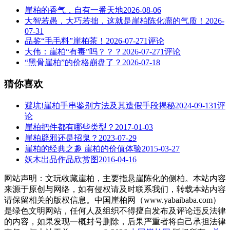
崖柏的香气，自有一番天地
2026-08-06
大智若愚，大巧若拙，这就是崖柏陈化瘤的气质！
2026-
07-31
品鉴“毛毛料”崖柏茶！
2026-07-27
1评论
大伟：崖柏“有毒”吗？？？
2026-07-27
1评论
“黑骨崖柏”的价格崩盘了？
2026-07-18
猜你喜欢
避坑!崖柏手串鉴别方法及其造假手段揭秘
2024-09-13
1评
论
崖柏把件都有哪些类型？
2017-01-03
崖柏辟邪还是招鬼？
2023-07-29
崖柏的经典之趣 崖柏的价值体验
2015-03-27
妖木出品作品欣赏图
2016-04-16
网站声明：文玩收藏崖柏，主要指悬崖陈化的侧柏。本站内容
来源于原创与网络，如有侵权请及时联系我们，转载本站内容
请保留相关的版权信息。中国崖柏网（www.yabaibaba.com）
是绿色文明网站，任何人及组织不得擅自发布及评论违反法律
的内容，如果发现一概封号删除，后果严重者将自己承担法律