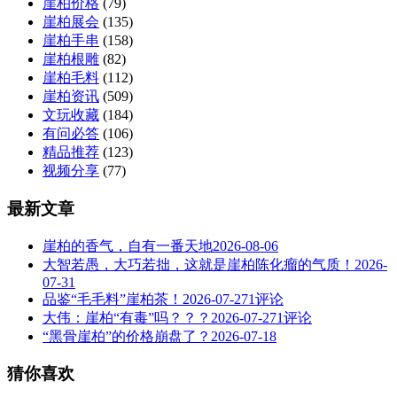
崖柏价格
(79)
崖柏展会
(135)
崖柏手串
(158)
崖柏根雕
(82)
崖柏毛料
(112)
崖柏资讯
(509)
文玩收藏
(184)
有问必答
(106)
精品推荐
(123)
视频分享
(77)
最新文章
崖柏的香气，自有一番天地
2026-08-06
大智若愚，大巧若拙，这就是崖柏陈化瘤的气质！
2026-
07-31
品鉴“毛毛料”崖柏茶！
2026-07-27
1评论
大伟：崖柏“有毒”吗？？？
2026-07-27
1评论
“黑骨崖柏”的价格崩盘了？
2026-07-18
猜你喜欢