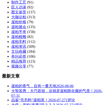
制作工艺
(91)
匠人访谈
(92)
图文鉴赏
(137)
大咖论柏
(313)
崖柏价格
(79)
崖柏展会
(135)
崖柏手串
(158)
崖柏根雕
(82)
崖柏毛料
(112)
崖柏资讯
(509)
文玩收藏
(184)
有问必答
(106)
精品推荐
(123)
视频分享
(77)
最新文章
崖柏的香气，自有一番天地
2026-08-06
大智若愚，大巧若拙，这就是崖柏陈化瘤的气质！
2026-
07-31
品鉴“毛毛料”崖柏茶！
2026-07-27
1评论
大伟：崖柏“有毒”吗？？？
2026-07-27
1评论