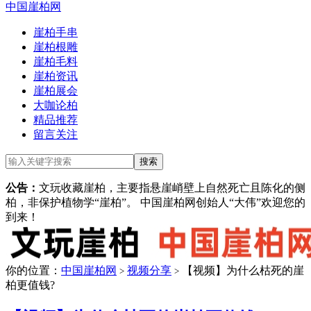
中国崖柏网
崖柏手串
崖柏根雕
崖柏毛料
崖柏资讯
崖柏展会
大咖论柏
精品推荐
留言关注
公告：
文玩收藏崖柏，主要指悬崖峭壁上自然死亡且陈化的侧
柏，非保护植物学“崖柏”。 中国崖柏网创始人“大伟”欢迎您的
到来！
你的位置：
中国崖柏网
视频分享
【视频】为什么枯死的崖
>
>
柏更值钱?