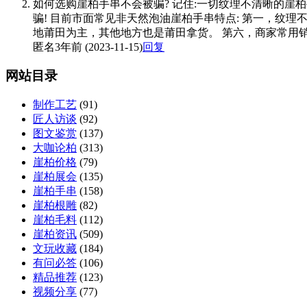
如何选购崖柏手串不会被骗? 记住:一切纹理不清晰的崖柏
骗! 目前市面常见非天然泡油崖柏手串特点: 第一，纹
地莆田为主，其他地方也是莆田拿货。 第六，商家常用
匿名
3年前 (2023-11-15)
回复
网站目录
制作工艺
(91)
匠人访谈
(92)
图文鉴赏
(137)
大咖论柏
(313)
崖柏价格
(79)
崖柏展会
(135)
崖柏手串
(158)
崖柏根雕
(82)
崖柏毛料
(112)
崖柏资讯
(509)
文玩收藏
(184)
有问必答
(106)
精品推荐
(123)
视频分享
(77)