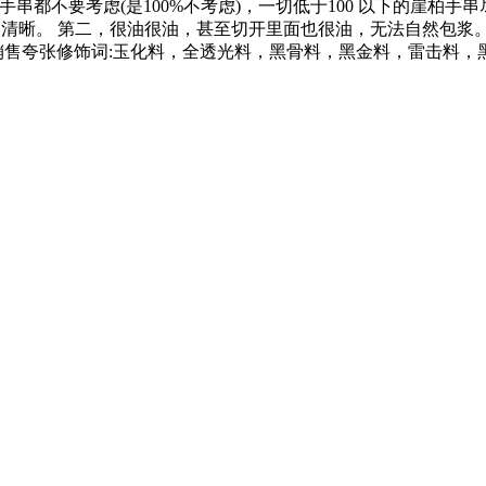
手串都不要考虑(是100%不考虑)，一切低于100 以下的崖柏
理不清晰。 第二，很油很油，甚至切开里面也很油，无法自然包浆
销售夸张修饰词:玉化料，全透光料，黑骨料，黑金料，雷击料，