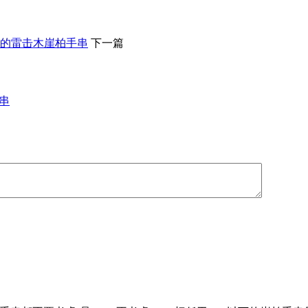
的雷击木崖柏手串
下一篇
串