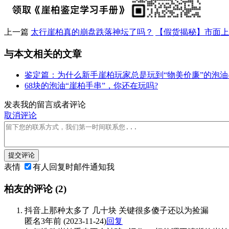
上一篇
太行崖柏真的崩盘跌落神坛了吗？
【假货揭秘】市面上
与本文相关的文章
鉴定篇：为什么新手崖柏玩家总是玩到“物美价廉”的泡油
68块的泡油“崖柏手串”，你还在玩吗?
发表我的留言或者评论
取消评论
提交评论
表情
有人回复时邮件通知我
柏友的评论
(2)
抖音上那种太多了 几十块 关键很多傻子还以为捡漏
匿名
3年前 (2023-11-24)
回复