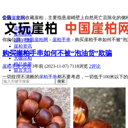
中国崖柏网
公告：
文玩收藏崖柏，主要指悬崖峭壁上自然死亡且陈化的侧柏
崖柏手串
崖柏根雕
你的位置：
中国崖柏网
崖柏手串
购买崖柏手串如何不被“泡
崖柏毛料
>
>
崖柏资讯
购买崖柏手串如何不被“泡油货”欺骗
崖柏展会
大咖论柏
精品推荐
崖柏手串
大伟
3年前 (2023-11-07)
7118浏览
2评论
留言关注
一切纹理不清晰的
崖柏手串
都不要考虑，一切低于100米以下