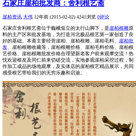
石家庄崖柏批发商：舍利根艺斋
崖柏资讯
大伟
12年前 (2015-02-02)
4241浏览
0评论
石家庄舍利根艺斋位于巍峨耸立的太行山脚下，是
崖柏根雕
原
料的主产区和批发基地，为打造河北极品根艺第一家创造了良
好的基础。本斋主要经营崖柏、崖柏根雕、崖柏毛料、
崖柏批
发
、崖柏根雕收藏等，崖柏根雕价格、崖柏毛料价格、崖柏根
艺价格、崖柏根雕批发价格合理望新老客户前来观摩交流！热
忱欢迎根友及同仁前来切磋交流，实地参观崖柏采挖过程，制
作加工成品的场地观摩，及实体店的崖柏根艺精品展示，共同
感受根艺带给我们的无穷乐趣和启迪。