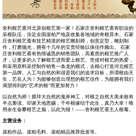
舍利根艺斋河北原创根艺第一家！石家庄舍利根艺斋有职业的
采根队伍，涉足全国崖柏产地及收集各地域的奇根异木。石家
庄舍利根艺斋有技艺精湛的根艺雕刻师，创意定型，雕刻制
作，打磨抛光，拥有十几年的宝贵经验以保佳作频出。 石家
庄舍利根艺斋有热情诚恳的销售团队，高素质的根艺推广人
才，让更多的人了解根艺进而爱上根艺。凭借对根艺的热爱，
和采用原料采挖制作销售一条龙的模式，去精心打造河北根艺
第一品牌。人工与自然的和谐是我们的追求目标，所谓根由天
生，艺在人为！为能够创造出理想的根艺佳作，为能拥有我们
渴望得到的“艺术的根”而更加努力！
以自然为师！膜拜大自然的鬼斧神工，对根之自然大美未敢有
半点亵渎。叩谢天地恩赐，千年根缘结于此生，真乃大幸！唯
用余生奋攀根艺之巅，以此为报！——舍利根艺斋主人根毒。
主营业务：
崖柏作品、崖柏毛料、崖柏精品推荐批发等。