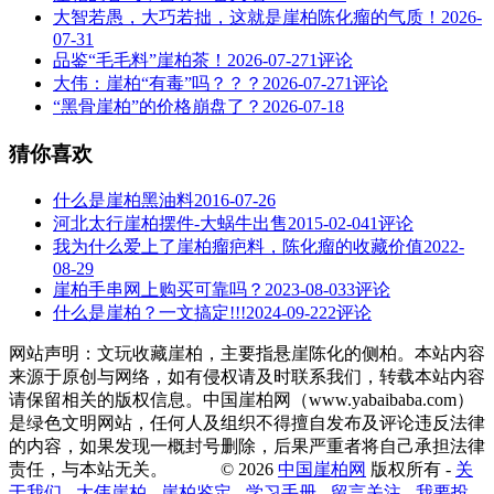
大智若愚，大巧若拙，这就是崖柏陈化瘤的气质！
2026-
07-31
品鉴“毛毛料”崖柏茶！
2026-07-27
1评论
大伟：崖柏“有毒”吗？？？
2026-07-27
1评论
“黑骨崖柏”的价格崩盘了？
2026-07-18
猜你喜欢
什么是崖柏黑油料
2016-07-26
河北太行崖柏摆件-大蜗牛出售
2015-02-04
1评论
我为什么爱上了崖柏瘤疤料，陈化瘤的收藏价值
2022-
08-29
崖柏手串网上购买可靠吗？
2023-08-03
3评论
什么是崖柏？一文搞定!!!
2024-09-22
2评论
网站声明：文玩收藏崖柏，主要指悬崖陈化的侧柏。本站内容
来源于原创与网络，如有侵权请及时联系我们，转载本站内容
请保留相关的版权信息。中国崖柏网（www.yabaibaba.com）
是绿色文明网站，任何人及组织不得擅自发布及评论违反法律
的内容，如果发现一概封号删除，后果严重者将自己承担法律
责任，与本站无关。 © 2026
中国崖柏网
版权所有 -
关
于我们
-
大伟崖柏
-
崖柏鉴定
-
学习手册
-
留言关注
-
我要投