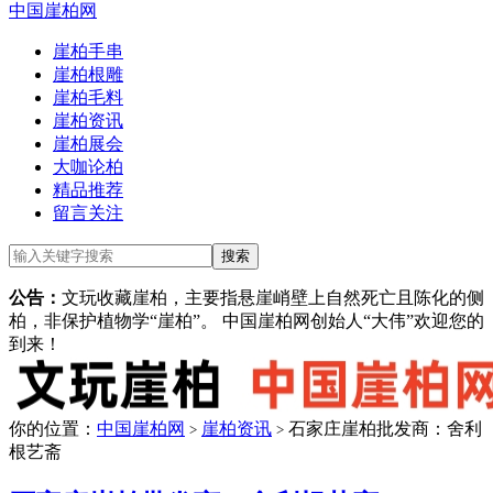
中国崖柏网
崖柏手串
崖柏根雕
崖柏毛料
崖柏资讯
崖柏展会
大咖论柏
精品推荐
留言关注
公告：
文玩收藏崖柏，主要指悬崖峭壁上自然死亡且陈化的侧
柏，非保护植物学“崖柏”。 中国崖柏网创始人“大伟”欢迎您的
到来！
你的位置：
中国崖柏网
崖柏资讯
石家庄崖柏批发商：舍利
>
>
根艺斋