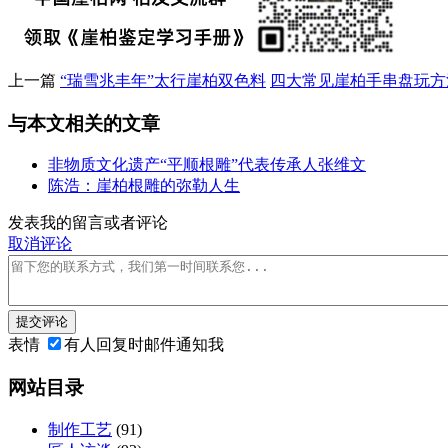
上一篇
“瑞雪兆丰年”太行崖柏双色料
四大常见崖柏手串盘玩方
与本文相关的文章
非物质文化遗产“平顺根雕”代表传承人张维文
陈浩：崖柏根雕的弥勒人生
发表我的留言或者评论
取消评论
提交评论
表情
有人回复时邮件通知我
网站目录
制作工艺
(91)