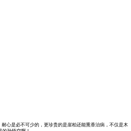
，耐心是必不可少的，更珍贵的是崖柏还能熏香治病，不仅是木
界的孙悟空啊！