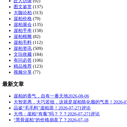
匠人访谈
(92)
图文鉴赏
(137)
大咖论柏
(313)
崖柏价格
(79)
崖柏展会
(135)
崖柏手串
(158)
崖柏根雕
(82)
崖柏毛料
(112)
崖柏资讯
(509)
文玩收藏
(184)
有问必答
(106)
精品推荐
(123)
视频分享
(77)
最新文章
崖柏的香气，自有一番天地
2026-08-06
大智若愚，大巧若拙，这就是崖柏陈化瘤的气质！
2026-0
品鉴“毛毛料”崖柏茶！
2026-07-27
1评论
大伟：崖柏“有毒”吗？？？
2026-07-27
1评论
“黑骨崖柏”的价格崩盘了？
2026-07-18