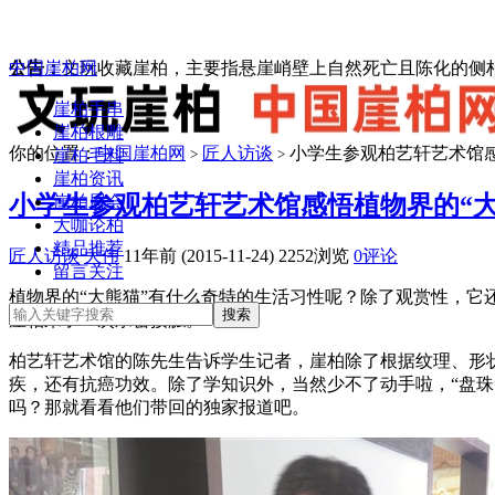
中国崖柏网
公告：
文玩收藏崖柏，主要指悬崖峭壁上自然死亡且陈化的侧柏
崖柏手串
崖柏根雕
你的位置：
中国崖柏网
匠人访谈
小学生参观柏艺轩艺术馆感
崖柏毛料
>
>
崖柏资讯
小学生参观柏艺轩艺术馆感悟植物界的“大
崖柏展会
大咖论柏
精品推荐
匠人访谈
大伟
11年前 (2015-11-24)
2252浏览
0评论
留言关注
植物界的“大熊猫”有什么奇特的生活习性呢？除了观赏性，它
崖柏来了一次亲密接触。
柏艺轩艺术馆的陈先生告诉学生记者，崖柏除了根据纹理、形
疾，还有抗癌功效。除了学知识外，当然少不了动手啦，“盘珠
吗？那就看看他们带回的独家报道吧。