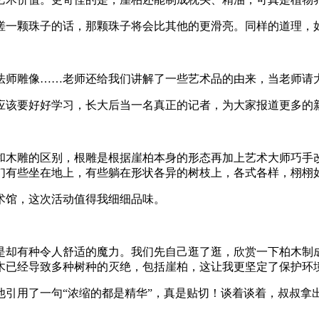
搓一颗珠子的话，那颗珠子将会比其他的更滑亮。同样的道理，
法师雕像……老师还给我们讲解了一些艺术品的由来，当老师请
应该要好好学习，长大后当一名真正的记者，为大家报道更多的
和木雕的区别，根雕是根据崖柏本身的形态再加上艺术大师巧手
们有些坐在地上，有些躺在形状各异的树枝上，各式各样，栩栩
术馆，这次活动值得我细细品味。
是却有种令人舒适的魔力。我们先自己逛了逛，欣赏一下柏木制
木已经导致多种树种的灭绝，包括崖柏，这让我更坚定了保护环
他引用了一句“浓缩的都是精华”，真是贴切！谈着谈着，叔叔拿