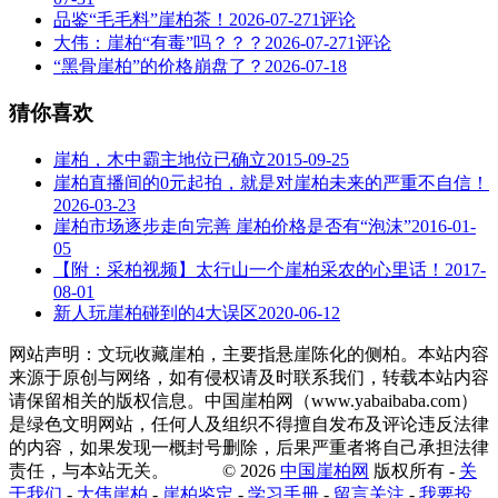
品鉴“毛毛料”崖柏茶！
2026-07-27
1评论
大伟：崖柏“有毒”吗？？？
2026-07-27
1评论
“黑骨崖柏”的价格崩盘了？
2026-07-18
猜你喜欢
崖柏，木中霸主地位已确立
2015-09-25
崖柏直播间的0元起拍，就是对崖柏未来的严重不自信！
2026-03-23
崖柏市场逐步走向完善 崖柏价格是否有“泡沫”
2016-01-
05
【附：采柏视频】太行山一个崖柏采农的心里话！
2017-
08-01
新人玩崖柏碰到的4大误区
2020-06-12
网站声明：文玩收藏崖柏，主要指悬崖陈化的侧柏。本站内容
来源于原创与网络，如有侵权请及时联系我们，转载本站内容
请保留相关的版权信息。中国崖柏网（www.yabaibaba.com）
是绿色文明网站，任何人及组织不得擅自发布及评论违反法律
的内容，如果发现一概封号删除，后果严重者将自己承担法律
责任，与本站无关。 © 2026
中国崖柏网
版权所有 -
关
于我们
-
大伟崖柏
-
崖柏鉴定
-
学习手册
-
留言关注
-
我要投