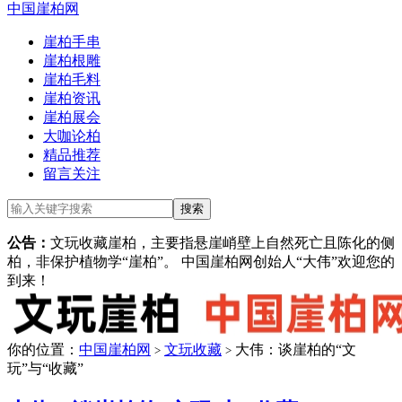
中国崖柏网
崖柏手串
崖柏根雕
崖柏毛料
崖柏资讯
崖柏展会
大咖论柏
精品推荐
留言关注
公告：
文玩收藏崖柏，主要指悬崖峭壁上自然死亡且陈化的侧
柏，非保护植物学“崖柏”。 中国崖柏网创始人“大伟”欢迎您的
到来！
你的位置：
中国崖柏网
文玩收藏
大伟：谈崖柏的“文
>
>
玩”与“收藏”