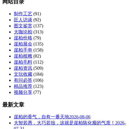
网站目录
制作工艺
(91)
匠人访谈
(92)
图文鉴赏
(137)
大咖论柏
(313)
崖柏价格
(79)
崖柏展会
(135)
崖柏手串
(158)
崖柏根雕
(82)
崖柏毛料
(112)
崖柏资讯
(509)
文玩收藏
(184)
有问必答
(106)
精品推荐
(123)
视频分享
(77)
最新文章
崖柏的香气，自有一番天地
2026-08-06
大智若愚，大巧若拙，这就是崖柏陈化瘤的气质！
2026-
07-31