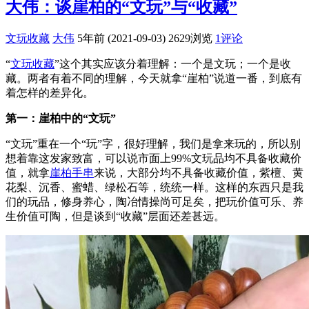
大伟：谈崖柏的“文玩”与“收藏”
文玩收藏
大伟
5年前 (2021-09-03)
2629浏览
1评论
“
文玩收藏
”这个其实应该分着理解：一个是文玩；一个是收
藏。两者有着不同的理解，今天就拿“崖柏”说道一番，到底有
着怎样的差异化。
第一：崖柏中的“文玩”
“文玩”重在一个“玩”字，很好理解，我们是拿来玩的，所以别
想着靠这发家致富，可以说市面上99%文玩品均不具备收藏价
值，就拿
崖柏手串
来说，大部分均不具备收藏价值，紫檀、黄
花梨、沉香、蜜蜡、绿松石等，统统一样。这样的东西只是我
们的玩品，修身养心，陶冶情操尚可足矣，把玩价值可乐、养
生价值可陶，但是谈到“收藏”层面还差甚远。