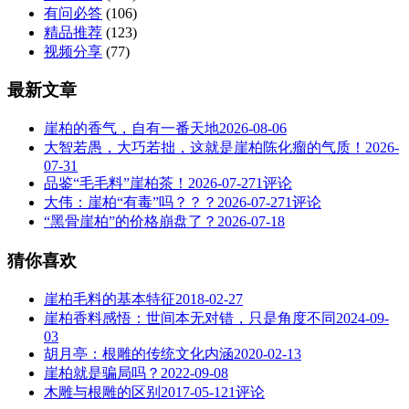
有问必答
(106)
精品推荐
(123)
视频分享
(77)
最新文章
崖柏的香气，自有一番天地
2026-08-06
大智若愚，大巧若拙，这就是崖柏陈化瘤的气质！
2026-
07-31
品鉴“毛毛料”崖柏茶！
2026-07-27
1评论
大伟：崖柏“有毒”吗？？？
2026-07-27
1评论
“黑骨崖柏”的价格崩盘了？
2026-07-18
猜你喜欢
崖柏毛料的基本特征
2018-02-27
崖柏香料感悟：世间本无对错，只是角度不同
2024-09-
03
胡月亭：根雕的传统文化内涵
2020-02-13
崖柏就是骗局吗？
2022-09-08
木雕与根雕的区别
2017-05-12
1评论