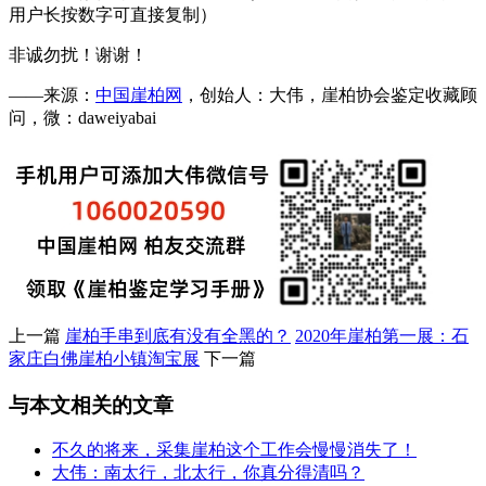
用户长按数字可直接复制）
非诚勿扰！谢谢！
——来源：
中国崖柏网
，创始人：大伟，崖柏协会鉴定收藏顾
问，微：daweiyabai
上一篇
崖柏手串到底有没有全黑的？
2020年崖柏第一展：石
家庄白佛崖柏小镇淘宝展
下一篇
与本文相关的文章
不久的将来，采集崖柏这个工作会慢慢消失了！
大伟：南太行，北太行，你真分得清吗？