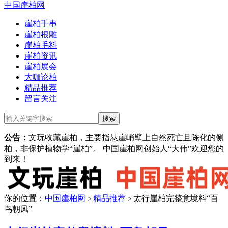
中国崖柏网
崖柏手串
崖柏根雕
崖柏毛料
崖柏资讯
崖柏展会
大咖论柏
精品推荐
留言关注
公告：
文玩收藏崖柏，主要指悬崖峭壁上自然死亡且陈化的侧
柏，非保护植物学“崖柏”。 中国崖柏网创始人“大伟”欢迎您的
到来！
你的位置：
中国崖柏网
精品推荐
太行崖柏完整意境料“百
>
>
鸟朝凤”