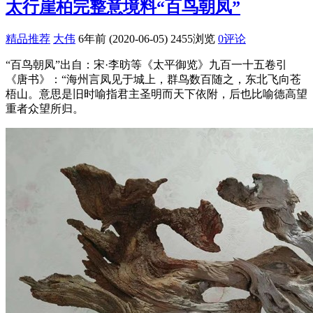
太行崖柏完整意境料“百鸟朝凤”
精品推荐
大伟
6年前 (2020-06-05)
2455浏览
0评论
“百鸟朝凤”出自：宋·李昉等《太平御览》九百一十五卷引
《唐书》：“海州言凤见于城上，群鸟数百随之，东北飞向苍
梧山。意思是旧时喻指君主圣明而天下依附，后也比喻德高望
重者众望所归。