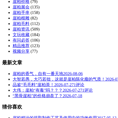
崖柏价格
(79)
崖柏展会
(135)
崖柏手串
(158)
崖柏根雕
(82)
崖柏毛料
(112)
崖柏资讯
(509)
文玩收藏
(184)
有问必答
(106)
精品推荐
(123)
视频分享
(77)
最新文章
崖柏的香气，自有一番天地
2026-08-06
大智若愚，大巧若拙，这就是崖柏陈化瘤的气质！
2026-0
品鉴“毛毛料”崖柏茶！
2026-07-27
1评论
大伟：崖柏“有毒”吗？？？
2026-07-27
1评论
“黑骨崖柏”的价格崩盘了？
2026-07-18
猜你喜欢
崖柏精油的提取制作工艺及使用中的功效作用
2017-05-12