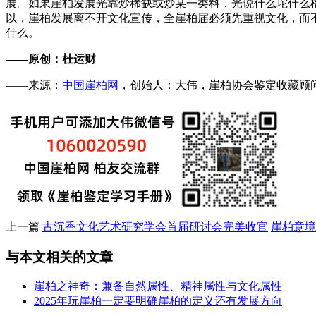
展。如果崖柏发展光靠炒稀缺或炒某一类料，光说什么坨什么
以，崖柏发展离不开文化宣传，全崖柏届必须先重视文化，而
什么。
——原创：杜运财
——来源：
中国崖柏网
，创始人：大伟，崖柏协会鉴定收藏顾问，微：
上一篇
古沉香文化艺术研究学会首届研讨会完美收官
崖柏意境
与本文相关的文章
崖柏之神奇：兼备自然属性、精神属性与文化属性
2025年玩崖柏一定要明确崖柏的定义还有发展方向