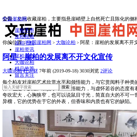
中国崖柏网
公告：
文玩收藏崖柏，主要指悬崖峭壁上自然死亡且陈化的侧柏
崖柏手串
崖柏根雕
你的位置：
中国崖柏网
大咖论柏
阿星：崖柏的发展离不开
崖柏毛料
>
>
崖柏资讯
阿星：崖柏的发展离不开文化宣传
崖柏展会
大咖论柏
精品推荐
大咖论柏
杜运财
7年前 (2019-09-18)
3030浏览
2评论
留言关注
每个柏友对崖柏艺术欣赏水平和领悟能力，与它赏阅料子种类
种，也是个缺陷。欣赏水平和领悟能力，与虚怀若谷的态度有
夸吹宏大，心胸狭窄，也可以说鼠目寸光，简直自大的不可一
异榴，它的优势在于它的外表，但香味和内质也有它的缺陷。