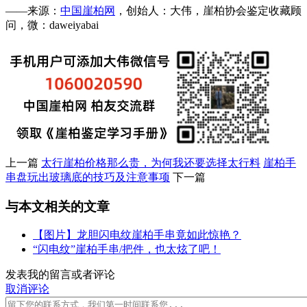
——来源：
中国崖柏网
，创始人：大伟，崖柏协会鉴定收藏顾
问，微：daweiyabai
上一篇
太行崖柏价格那么贵，为何我还要选择太行料
崖柏手
串盘玩出玻璃底的技巧及注意事项
下一篇
与本文相关的文章
【图片】龙胆闪电纹崖柏手串竟如此惊艳？
“闪电纹”崖柏手串/把件，也太炫了吧！
发表我的留言或者评论
取消评论