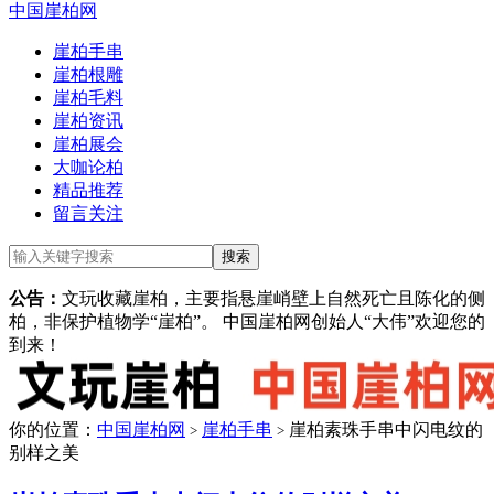
中国崖柏网
崖柏手串
崖柏根雕
崖柏毛料
崖柏资讯
崖柏展会
大咖论柏
精品推荐
留言关注
公告：
文玩收藏崖柏，主要指悬崖峭壁上自然死亡且陈化的侧
柏，非保护植物学“崖柏”。 中国崖柏网创始人“大伟”欢迎您的
到来！
你的位置：
中国崖柏网
崖柏手串
崖柏素珠手串中闪电纹的
>
>
别样之美