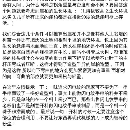
会有人问，为什么同样是拐角重量与密度却会不同？要回答这
个问题就要考虑到崖柏的生长坏境 ：（1.海拔较高 2.生长坏境
恶劣 3.几乎所有正宗的崖柏都是在接近90度的悬崖峭壁上存
活。）
我们综合这几个条件可以推算出崖柏并不是像其他人工栽培的
树苗一样拥有肥沃的土地和相对平坦的地势坏境。也正因为其
生长的悬崖与地面地面垂直，所以在崖柏还是小树的时候它生
长是依据自然界的规律笔直生长，而当小树变成大树，渐渐茂
盛的枝头树叶会在90度的重力作用下把早以承受不止叶子的主
杆压弯或者压断，这样才得到了造型千异的崖柏造型 。正因
为是这样 所以向下弯曲的地方会更加紧密更加有重量 而相对
的向上弯曲的部位就要更加稀松与轻盈。
在这里友情提示一下：一味追求闪电纹的玩家可不要为了一串
手串而毁了一棵好造型料，事实上能做闪电纹手串的料并不稀
少，只是单纯的在一个料上稀少而已。那些出售闪电纹手串的
老板们也不是刻意开料做闪电纹手串或制品，而是一个料一个
珠子积攒而成的 。最后说一句：开料的时候一定要注意这个
部位的合理利用，不要让好东西再现代机械的刀下成为细碎的
粉尘！