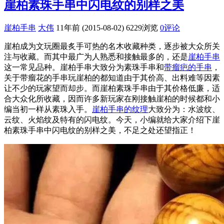
崖柏素珠手串中闪电纹的别样之美
崖柏手串
大伟
11年前 (2015-08-02)
6229浏览
0评论
崖柏成为文玩圈最炙手可热的名木收藏种类，逐步被大众所关
注与收藏。而其中最广为人熟悉和接触最多的，还是
崖柏手串
这一常见品种。崖柏手串大致分为素珠手串和
带瘤疤的手串
，
关于带瘤花的手串玩崖柏的都知道由于其价高、出料难等因素
让不少的玩家望而却步。而崖柏素珠手串由于其价格低廉，适
合大众化所收藏，因而许多新玩家在刚接触崖柏的时候都和小
编当初一样从素珠入手。
崖柏手串的纹理
大致分为：水波纹、
云纹、火焰纹及特有的闪电纹。今天，小编就给大家介绍下崖
柏素珠手串中闪电纹的别样之美，不足之处还望指正！