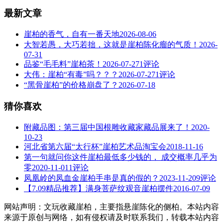
最新文章
崖柏的香气，自有一番天地
2026-08-06
大智若愚，大巧若拙，这就是崖柏陈化瘤的气质！
2026-
07-31
品鉴“毛毛料”崖柏茶！
2026-07-27
1评论
大伟：崖柏“有毒”吗？？？
2026-07-27
1评论
“黑骨崖柏”的价格崩盘了？
2026-07-18
猜你喜欢
附藏品图：第三届中国根雕收藏家藏品展来了！
2020-
10-23
河北省第六届“太行杯”崖柏艺术品淘宝会
2018-11-16
第一句就问你这件崖柏最低多少钱的， 成交概率几乎为
零
2020-11-01
1评论
凤凰岭的凤血金崖柏手串是真的假的？
2023-11-20
9评论
【7.09精品推荐】满身菩萨纹观音崖柏摆件
2016-07-09
网站声明：文玩收藏崖柏，主要指悬崖陈化的侧柏。本站内容
来源于原创与网络，如有侵权请及时联系我们，转载本站内容