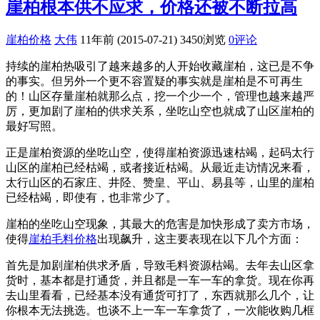
崖柏根本供不应求，价格还被不断拉高
崖柏价格
大伟
11年前 (2015-07-21)
3450浏览
0评论
持续的崖柏热吸引了越来越多的人开始收藏崖柏，这已是不争
的事实。但另外一个更不容置疑的事实就是崖柏是不可再生
的！山区存量崖柏就那么点，挖一个少一个，管理也越来越严
厉，更加剧了崖柏的供求关系，坐吃山空也就成了山区崖柏的
最好写照。
正是崖柏资源的坐吃山空，使得崖柏资源迅速枯竭，起码太行
山区的崖柏已经枯竭，或者接近枯竭。从最近走访情况来看，
太行山区的石家庄、井陉、赞皇、平山、易县等，山里的崖柏
已经枯竭，即使有，也非常少了。
崖柏的坐吃山空现象，其最大的危害是加快形成了卖方市场，
使得
崖柏毛料价格
出现飙升，这主要表现在以下几个方面：
首先是加剧崖柏供求矛盾，导致毛料资源枯竭。去年去山区拿
货时，基本都是打通货，并且都是一车一车的拿货。现在你再
去山里看看，已经基本没有通货可打了，东西就那么几个，让
你根本无法挑选。也谈不上一车一车拿货了，一次能收购几框