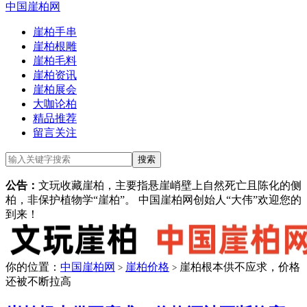
中国崖柏网
崖柏手串
崖柏根雕
崖柏毛料
崖柏资讯
崖柏展会
大咖论柏
精品推荐
留言关注
公告：
文玩收藏崖柏，主要指悬崖峭壁上自然死亡且陈化的侧
柏，非保护植物学“崖柏”。 中国崖柏网创始人“大伟”欢迎您的
到来！
你的位置：
中国崖柏网
崖柏价格
崖柏根本供不应求，价格
>
>
还被不断拉高