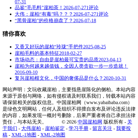
07-31
品鉴“毛毛料”崖柏茶！
2026-07-27
1评论
大伟：崖柏“有毒”吗？？？
2026-07-27
1评论
“黑骨崖柏”的价格崩盘了？
2026-07-18
猜你喜欢
又香又好玩的崖柏“玲珑”手把件
2025-08-25
崖柏毛料的基本特征
2018-02-27
市场动态：自由是崖柏最可宝贵的品质
2023-04-13
崖柏为何越来越值钱，全因人类贪欲一步一步造就！
2016-09-10
复兴崖柏根文化，中国的奢侈品是什么？
2020-10-31
网站声明：文玩收藏崖柏，主要指悬崖陈化的侧柏。本站内容
来源于原创与网络，如有侵权请及时联系我们，转载本站内容
请保留相关的版权信息。中国崖柏网（www.yabaibaba.com）
是绿色文明网站，任何人及组织不得擅自发布及评论违反法律
的内容，如果发现一概封号删除，后果严重者将自己承担法律
责任，与本站无关。 © 2026
中国崖柏网
版权所有 -
关
于我们
-
大伟崖柏
-
崖柏鉴定
-
学习手册
-
留言关注
-
我要投
稿
-
XML-1地图
-
XML-2地图